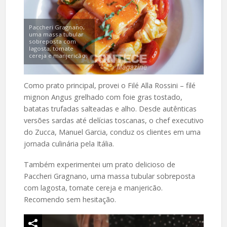
Paccheri Gragnano,
uma massa tubular
sobreposta com
lagosta, tomate
cereja e manjericão.
Como prato principal, provei o Filé Alla Rossini – filé
mignon Angus grelhado com foie gras tostado,
batatas trufadas salteadas e alho. Desde autênticas
versões sardas até delícias toscanas, o chef executivo
do Zucca, Manuel Garcia, conduz os clientes em uma
jornada culinária pela Itália.
Também experimentei um prato delicioso de
Paccheri Gragnano, uma massa tubular sobreposta
com lagosta, tomate cereja e manjericão.
Recomendo sem hesitação.