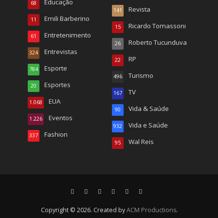
Educação
68
Revista
141
Emili Barberino
11
Ricardo Tomassoni
15
Entretenimento
61
Roberto Tucunduva
26
Entrevistas
324
RP
22
Esporte
784
Turismo
496
Esportes
20
TV
167
EUA
1.068
Vida & Saúde
90
Eventos
1.226
Vida e Saúde
932
Fashion
337
Wal Reis
95
Copyright © 2026. Created by
ACM Productions
.