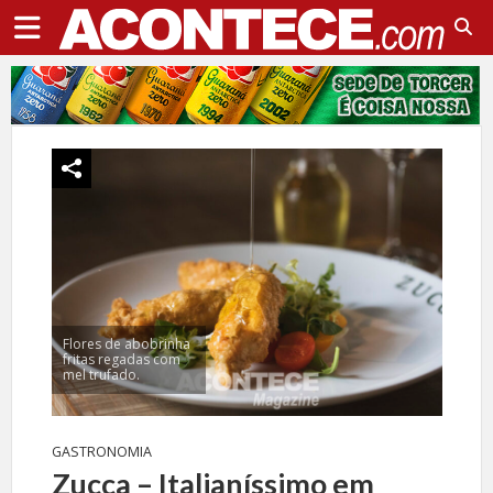
Flores de abobrinha
fritas regadas com
mel trufado.
GASTRONOMIA
Zucca – Italianíssimo em