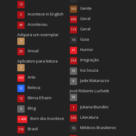
13
Gente
103
Acontece in English
3
Geral
656
Aconteceu
49
Geral
115
Adquira um exemplar
Guia
14
1
Humor
Anual
41
20
Imigração
Aplicativo para leitura
234
1
Isa Souza
10
Arte
459
Jade Matarazzo
9
Beleza
52
José Roberto Luchetti
Blima Efraim
59
12
Juliana Biundini
Blog
1
4
Literatura
Bom dia Acontece
345
1.408
Médicos Brasileiros
Brasil
15
110