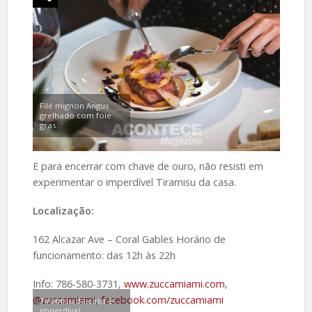
Filé mignon Angus
grelhado com foie
gras.
E para encerrar com chave de ouro, não resisti em
experimentar o imperdível Tiramisu da casa.
Localização:
162 Alcazar Ave – Coral Gables Horário de
funcionamento: das 12h às 22h
Info: 786-580-3731,
www.zuccamiami.com
,
@zuccamiami
,
facebook.com/zuccamiami
Tiramisu da casa é
imperdível.