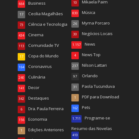
Mikaela Paim
Business
10
664
Música
Cecilia Magalhães
830
17
Myrna Porcaro
Ciência e Tecnologia
26
73
Negócios Locais
Cinema
30
434
News
Comunidade TV
1.157
113
News Top
Copa do Mundo
4
17
Nilson Lattari
Coronavirus
237
164
Orlando
Culinária
97
240
Paola Tucunduva
Decor
31
141
PDF para Download
Destaques
1
342
Pets
Dra. Paula Ferreira
162
6
Programe-se
Economia
1.711
156
Resumo das Novelas
Edições Anteriores
1
410