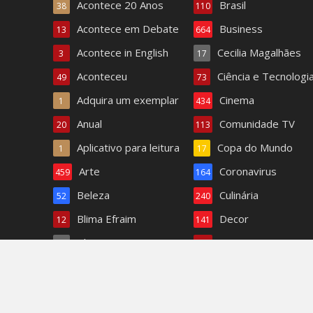
Acontece 20 Anos
Brasil
38
110
Acontece em Debate
Business
13
664
Acontece in English
Cecilia Magalhães
3
17
Aconteceu
Ciência e Tecnologi
49
73
Adquira um exemplar
Cinema
1
434
Anual
Comunidade TV
20
113
Aplicativo para leitura
Copa do Mundo
1
17
Arte
Coronavirus
459
164
Beleza
Culinária
52
240
Blima Efraim
Decor
12
141
Blog
Destaques
4
342
Bom dia Acontece
Dra. Paula Ferreira
1.408
6
Monique tenta conquistar Menelau de vez