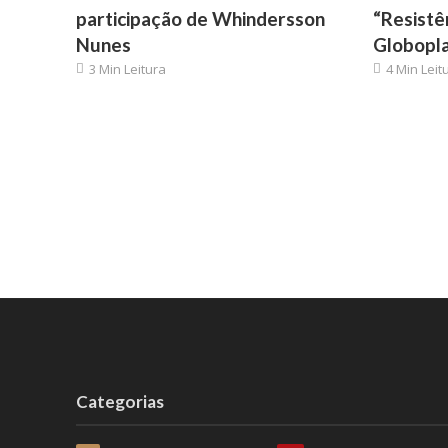
participação de Whindersson
“Resistê
Nunes
Globopl
3 Min Leitura
4 Min Leit
Categorias