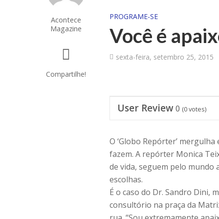
PROGRAME-SE
Acontece
Magazine
Você é apaix
sexta-feira, setembro 25, 2015
Compartilhe!
User Review
0
(
0
votes)
O ‘Globo Repórter’ mergulha 
fazem. A repórter Monica Tei
de vida, seguem pelo mundo a
escolhas.
É o caso do Dr. Sandro Dini,
consultório na praça da Matri
rua. “Sou extremamente apaix