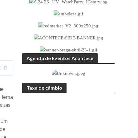
Agenda de Eventos Acontece
Taxa de câmbio
ue
o lema
 suas
a um
 de
que