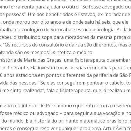
omo ferramenta para ajudar o outro. “Se fosse advogado ou
s pessoas”. Um dos beneficiados é Estevão, ex-morador de 
a, onde morou por oito anos e de onde saiu há seis, que ele
abalha no zoológico de Sorocaba e estuda psicologia. Ao lad
ecebeu distribuindo sopa para moradores da mesma praça o
 “Os recursos do consultório e da rua são diferentes, mas 
atendo são os mesmos”, sintetiza o médico.
istória de Maria das Graças, uma fisioterapeuta que emba
 e itinerante. Ela investiu todas as suas economias para c
0 anos estaciona em pontos diferentes da periferia de São 
vida das pessoas. “Se elas conseguirem pentear o cabelo, t
 me sinto realizada”, fala a fisioterapeuta, que já realizou m
 músico do interior de Pernambuco que enfrentou a resistênc
e fosse médico ou advogado – para seguir a sua vocação e ho
o mundo. E a história do brilhante matemático brasileiro, 
eros e consegue resolver qualquer problema. Artur Ávila fo