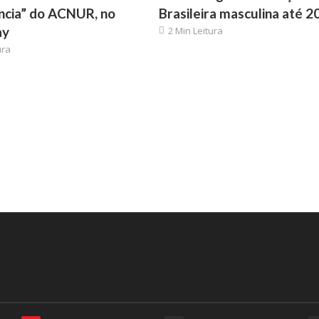
ncia” do ACNUR, no
Brasileira masculina até 2
ay
2 Min Leitura
ura