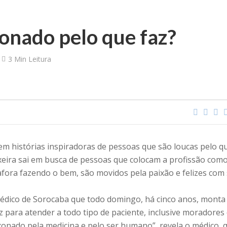
onado pelo que faz?
3 Min Leitura
em histórias inspiradoras de pessoas que são loucas pelo q
xeira sai em busca de pessoas que colocam a profissão com
fora fazendo o bem, são movidos pela paixão e felizes com
 médico de Sorocaba que todo domingo, há cinco anos, mont
z para atender a todo tipo de paciente, inclusive moradores
onado pela medicina e pelo ser humano”, revela o médico, 