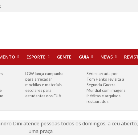
o
IMENTO
ESPORTE
GENTE
GUIA
NEWS
REVIS
es
LGW lança campanha
Série narrada por
para arrecadar
Tom Hanks revisita a
mochilas e materiais
Segunda Guerra
e
escolares para
Mundial com imagens
uo
estudantes nos EUA
inéditas e arquivos
restaurados