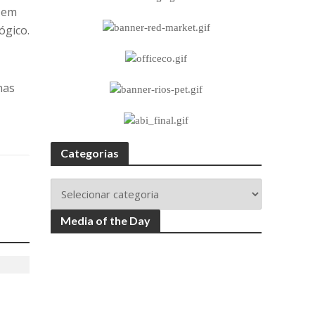
, em
ógico.
nas
Categorias
Media of the Day