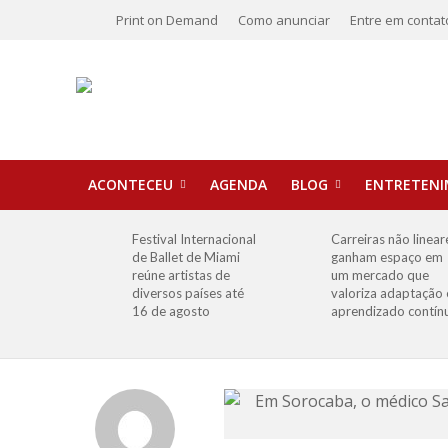
Print on Demand
Como anunciar
Entre em contat
ACONTECEU
AGENDA
BLOG
ENTRETEN
Festival Internacional
Carreiras não linear
de Ballet de Miami
ganham espaço em
reúne artistas de
um mercado que
diversos países até
valoriza adaptação 
16 de agosto
aprendizado contín