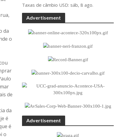
Taxas de câmbio
USD
: sáb, 8 ago.
rua,
Advertisement
o da
nde o
o
rcou
omprar
Paulo
omar
ais de
ia da
je é
Advertisement
que é
i o