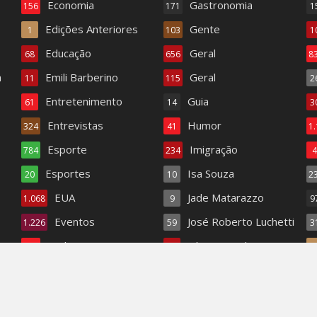
Economia
Gastronomia
156
171
1
Edições Anteriores
Gente
1
103
1
Educação
Geral
68
656
8
a
Emili Barberino
Geral
11
115
2
Entretenimento
Guia
61
14
3
Entrevistas
Humor
324
41
1
Esporte
Imigração
784
234
Esportes
Isa Souza
20
10
2
EUA
Jade Matarazzo
1.068
9
9
Eventos
José Roberto Luchetti
1.226
59
3
Fashion
Juliana Biundini
337
1
Fashion TV
Literatura
18
345
1
O improvável 