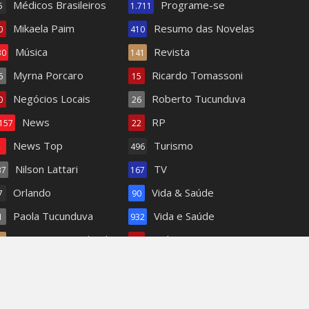
Médicos Brasileiros
Programe-se
5
1.711
Mikaela Paim
Resumo das Novelas
0
410
Música
Revista
30
141
Myrna Porcaro
Ricardo Tomassoni
6
15
Negócios Locais
Roberto Tucunduva
0
26
News
RP
.157
22
News Top
Turismo
4
496
Nilson Lattari
TV
37
167
Orlando
Vida & Saúde
7
90
Paola Tucunduva
Vida e Saúde
1
932
PDF para Download
Wal Reis
1
95
Pets
62
acontece: Alisson e Ninfa começam a se entender