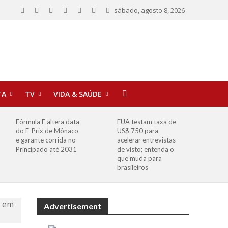
sábado, agosto 8, 2026
TA
TV
VIDA & SAÚDE
Fórmula E altera data
EUA testam taxa de
do E-Prix de Mônaco
US$ 750 para
e garante corrida no
acelerar entrevistas
Principado até 2031
de visto; entenda o
que muda para
brasileiros
Advertisement