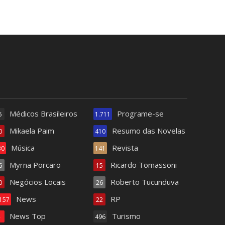
Médicos Brasileiros
Programe-se
5
1.711
Mikaela Paim
Resumo das Novelas
0
410
Música
Revista
30
141
Myrna Porcaro
Ricardo Tomassoni
6
15
Negócios Locais
Roberto Tucunduva
0
26
News
RP
.157
22
News Top
Turismo
4
496