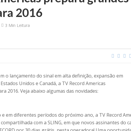
ara 2016
3 Min Leitura
om o lançamento do sinal em alta definição, expansão em
s Estados Unidos e Canadá, a TV Record Americas
ra 2016. Veja abaixo algumas das novidades:
ro e em diferentes períodos do próximo ano, a TV Record Am
 compartilhada com a SLING, em que novos assinantes do c
ECORD por 30 dias grátis, nesta operadora! Uma oportunid