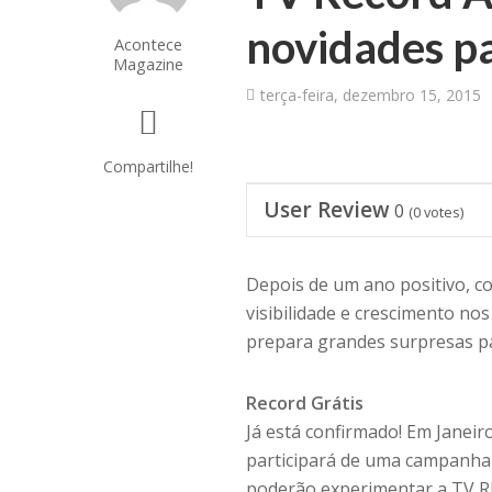
novidades p
Acontece
Magazine
terça-feira, dezembro 15, 2015
Compartilhe!
User Review
0
(
0
votes)
Depois de um ano positivo, c
visibilidade e crescimento no
prepara grandes surpresas pa
Record Grátis
Já está confirmado! Em Janei
participará de uma campanha
poderão experimentar a TV R