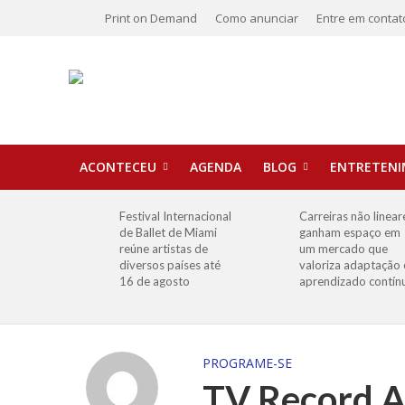
Print on Demand
Como anunciar
Entre em contat
ACONTECEU
AGENDA
BLOG
ENTRETEN
Festival Internacional
Carreiras não linear
de Ballet de Miami
ganham espaço em
reúne artistas de
um mercado que
diversos países até
valoriza adaptação 
16 de agosto
aprendizado contín
PROGRAME-SE
TV Record A