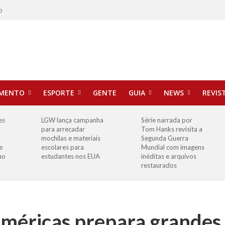
o
IMENTO
ESPORTE
GENTE
GUIA
NEWS
REVIS
es
LGW lança campanha
Série narrada por
para arrecadar
Tom Hanks revisita a
mochilas e materiais
Segunda Guerra
e
escolares para
Mundial com imagens
uo
estudantes nos EUA
inéditas e arquivos
restaurados
méricas prepara grandes