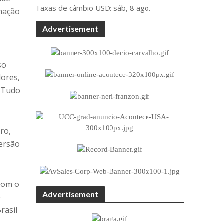
Taxas de câmbio
USD
: sáb, 8 ago.
amação
Advertisement
so
lores,
 “Tudo
ro,
versão
com o
Advertisement
e
rasil