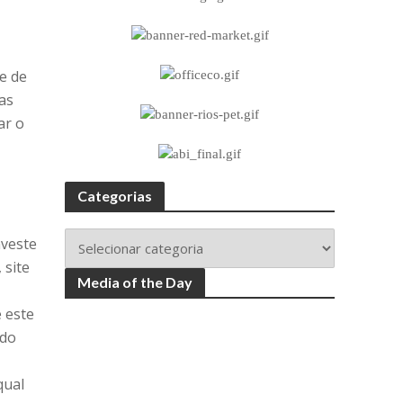
e de
 as
ar o
Categorias
nveste
 site
Media of the Day
 este
 do
qual