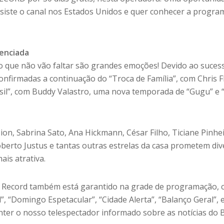
siste o canal nos Estados Unidos e quer conhecer a progr
enciada
o que não vão faltar são grandes emoções! Devido ao suces
confirmadas a continuação do “Troca de Família”, com Chris F
asil”, com Buddy Valastro, uma nova temporada de “Gugu” e
on, Sabrina Sato, Ana Hickmann, César Filho, Ticiane Pinhei
oberto Justus e tantas outras estrelas da casa prometem di
is atrativa.
e Record também está garantido na grade de programação, 
il”, “Domingo Espetacular”, “Cidade Alerta”, “Balanço Geral”, 
ter o nosso telespectador informado sobre as notícias do B