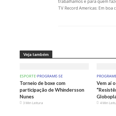
trabalhamos e para quem faz
TV Record Americas: Em boa 
Veja também
ESPORTE
•
PROGRAME-SE
PROGRAME
Torneio de boxe com
Vem aí 
participação de Whindersson
“Resistê
Nunes
Globopl
3 Min Leitura
4 Min Leit