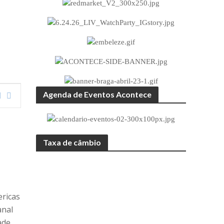
Agenda de Eventos Acontece
Taxa de câmbio
ericas
anal
ade