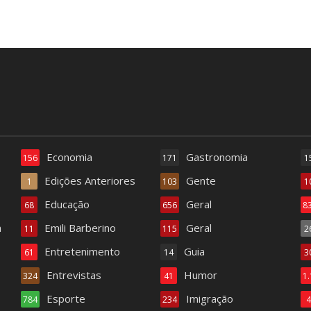
Economia
Gastronomia
156
171
1
Edições Anteriores
Gente
1
103
1
Educação
Geral
68
656
8
a
Emili Barberino
Geral
11
115
2
Entretenimento
Guia
61
14
3
Entrevistas
Humor
324
41
1
Esporte
Imigração
784
234