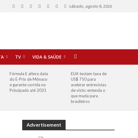
sábado, agosto 8, 2026
TA
TV
VIDA & SAÚDE
Fórmula E altera data
EUA testam taxa de
do E-Prix de Mônaco
US$ 750 para
e garante corrida no
acelerar entrevistas
Principado até 2031
de visto; entenda o
que muda para
brasileiros
Advertisement