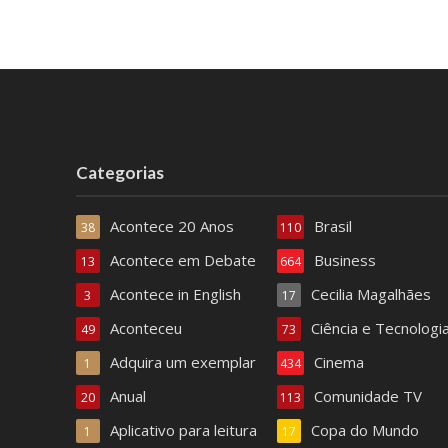
Categorias
Acontece 20 Anos
Brasil
38
110
Acontece em Debate
Business
13
664
Acontece in English
Cecilia Magalhães
3
17
Aconteceu
Ciência e Tecnologi
49
73
Adquira um exemplar
Cinema
1
434
Anual
Comunidade TV
20
113
Aplicativo para leitura
Copa do Mundo
1
17