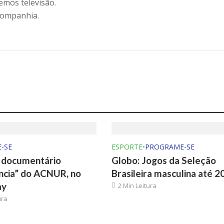
emos televisão.
companhia.
-SE
ESPORTE
•
PROGRAME-SE
o documentário
Globo: Jogos da Seleção
ncia” do ACNUR, no
Brasileira masculina até 2
ay
2 Min Leitura
ura