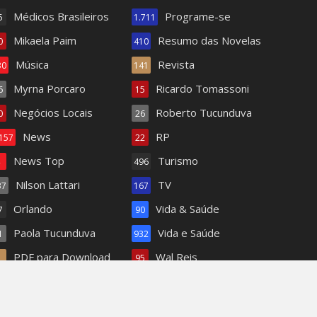
Médicos Brasileiros
Programe-se
5
1.711
Mikaela Paim
Resumo das Novelas
0
410
Música
Revista
30
141
Myrna Porcaro
Ricardo Tomassoni
6
15
Negócios Locais
Roberto Tucunduva
0
26
News
RP
.157
22
News Top
Turismo
4
496
Nilson Lattari
TV
37
167
Orlando
Vida & Saúde
7
90
Paola Tucunduva
Vida e Saúde
1
932
PDF para Download
Wal Reis
1
95
Pets
62