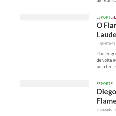
de reunir..
ESPORTE
•
O Fla
Laude
quarta-fe
Flamengo 
de volta 
pela tercei
ESPORTE
Diego
Flame
sábado, 