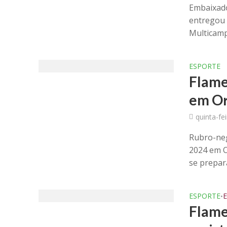
Embaixado
entregou 
Multicamp
ESPORTE
Flame
em Or
quinta-fe
Rubro-neg
2024 em O
se prepara
ESPORTE
•
Flame