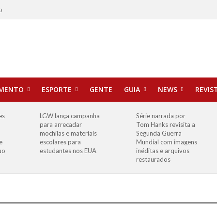
o
IMENTO
ESPORTE
GENTE
GUIA
NEWS
REVIS
es
LGW lança campanha
Série narrada por
para arrecadar
Tom Hanks revisita a
mochilas e materiais
Segunda Guerra
e
escolares para
Mundial com imagens
uo
estudantes nos EUA
inéditas e arquivos
restaurados