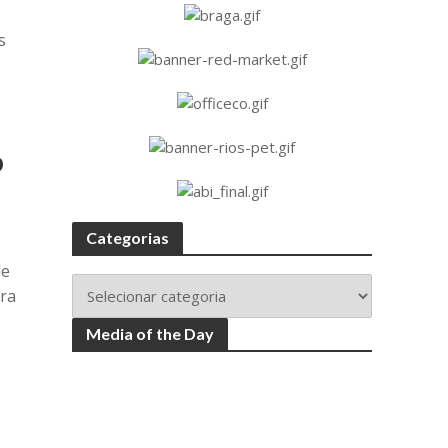
s
o
Categorias
de
ara
Media of the Day