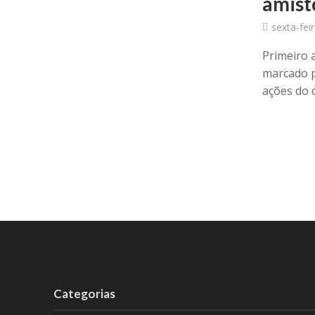
amist
sexta-fei
Primeiro 
marcado p
ações do c
Categorias