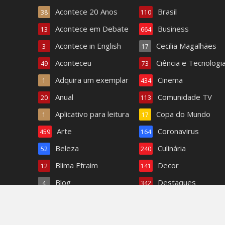
Acontece 20 Anos
Brasil
38
110
Acontece em Debate
Business
13
664
Acontece in English
Cecilia Magalhães
3
17
Aconteceu
Ciência e Tecnologi
49
73
Adquira um exemplar
Cinema
1
434
Anual
Comunidade TV
20
113
Aplicativo para leitura
Copa do Mundo
1
17
Arte
Coronavirus
459
164
Beleza
Culinária
52
240
Blima Efraim
Decor
12
141
Blog
Destaques
4
342
Bom dia Acontece
Dra. Paula Ferreira
1.408
6