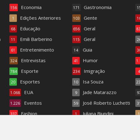
Economia
Gastronomia
156
171
1
Edições Anteriores
Gente
1
103
1
Educação
Geral
68
656
8
a
Emili Barberino
Geral
11
115
2
Entretenimento
Guia
61
14
3
Entrevistas
Humor
324
41
1
Esporte
Imigração
784
234
Esportes
Isa Souza
20
10
2
EUA
Jade Matarazzo
1.068
9
9
Eventos
José Roberto Luchetti
1.226
59
3
Fashion
Juliana Biundini
337
1
Fashion TV
Literatura
18
345
1