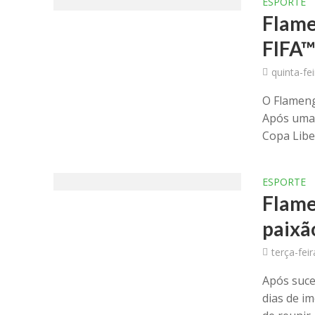
ESPORTE
Flame
FIFA™
quinta-fe
O Flameng
Após uma 
Copa Liber
ESPORTE
Flame
paixã
terça-feir
Após suce
dias de i