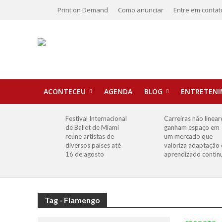
Print on Demand
Como anunciar
Entre em contat
ACONTECEU
AGENDA
BLOG
ENTRETEN
Festival Internacional
Carreiras não linear
de Ballet de Miami
ganham espaço em
reúne artistas de
um mercado que
diversos países até
valoriza adaptação 
16 de agosto
aprendizado contín
Tag - Flamengo