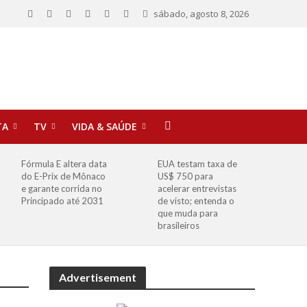
sábado, agosto 8, 2026
TA
TV
VIDA & SAÚDE
Fórmula E altera data
EUA testam taxa de
do E-Prix de Mônaco
US$ 750 para
e garante corrida no
acelerar entrevistas
Principado até 2031
de visto; entenda o
que muda para
brasileiros
Advertisement