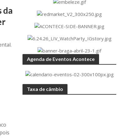
s da
er
ntal.
a
Agenda de Eventos Acontece
Taxa de câmbio
nco
pois