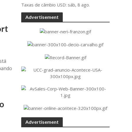
Taxas de câmbio
USD
: sáb, 8 ago.
Advertisement
ort
stá
ipando
do
Advertisement