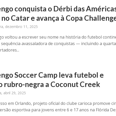
ngo conquista o Dérbi das América
 no Catar e avança à Copa Challeng
ira, dezembro 11, 2025
o voltou a escrever seu nome na história do futebol contine
sequência avassaladora de conquistas — incluindo a quart
tadores...
ngo Soccer Camp leva futebol e
o rubro-negra a Coconut Creek
a, abril 29, 2025
sso em Orlando, projeto oficial do clube carioca promove ci
mersão esportiva para jovens entre 6 e 17 anos na Flórida De