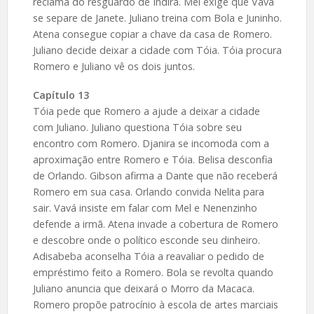
reclama do resguardo de Indira. Mel exige que Vavá
se separe de Janete. Juliano treina com Bola e Juninho.
Atena consegue copiar a chave da casa de Romero.
Juliano decide deixar a cidade com Tóia. Tóia procura
Romero e Juliano vê os dois juntos.
Capítulo 13
Tóia pede que Romero a ajude a deixar a cidade
com Juliano. Juliano questiona Tóia sobre seu
encontro com Romero. Djanira se incomoda com a
aproximação entre Romero e Tóia. Belisa desconfia
de Orlando. Gibson afirma a Dante que não receberá
Romero em sua casa. Orlando convida Nelita para
sair. Vavá insiste em falar com Mel e Nenenzinho
defende a irmã. Atena invade a cobertura de Romero
e descobre onde o político esconde seu dinheiro.
Adisabeba aconselha Tóia a reavaliar o pedido de
empréstimo feito a Romero. Bola se revolta quando
Juliano anuncia que deixará o Morro da Macaca.
Romero propõe patrocínio à escola de artes marciais