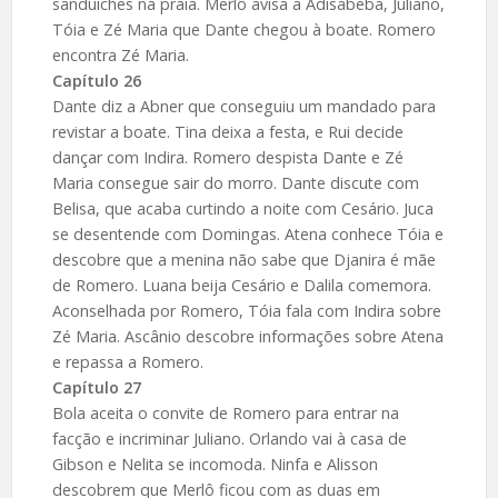
sanduíches na praia. Merlô avisa a Adisabeba, Juliano,
Tóia e Zé Maria que Dante chegou à boate. Romero
encontra Zé Maria.
Capítulo 26
Dante diz a Abner que conseguiu um mandado para
revistar a boate. Tina deixa a festa, e Rui decide
dançar com Indira. Romero despista Dante e Zé
Maria consegue sair do morro. Dante discute com
Belisa, que acaba curtindo a noite com Cesário. Juca
se desentende com Domingas. Atena conhece Tóia e
descobre que a menina não sabe que Djanira é mãe
de Romero. Luana beija Cesário e Dalila comemora.
Aconselhada por Romero, Tóia fala com Indira sobre
Zé Maria. Ascânio descobre informações sobre Atena
e repassa a Romero.
Capítulo 27
Bola aceita o convite de Romero para entrar na
facção e incriminar Juliano. Orlando vai à casa de
Gibson e Nelita se incomoda. Ninfa e Alisson
descobrem que Merlô ficou com as duas em