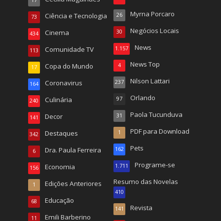
17
Myrna Porcaro
Ciência e Tecnologia
26
73
Negócios Locais
Cinema
30
434
News
Comunidade TV
1.157
113
News Top
Copa do Mundo
4
17
Nilson Lattari
Coronavirus
237
164
Orlando
Culinária
97
240
Paola Tucunduva
Decor
31
141
PDF para Download
Destaques
1
342
Pets
Dra. Paula Ferreira
162
6
Programe-se
Economia
1.711
156
Resumo das Novelas
Edições Anteriores
1
410
Educação
68
Revista
141
Emili Barberino
11