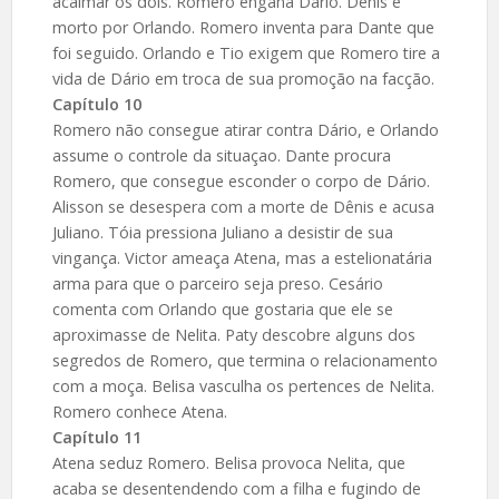
acalmar os dois. Romero engana Dário. Dênis é
morto por Orlando. Romero inventa para Dante que
foi seguido. Orlando e Tio exigem que Romero tire a
vida de Dário em troca de sua promoção na facção.
Capítulo 10
Romero não consegue atirar contra Dário, e Orlando
assume o controle da situaçao. Dante procura
Romero, que consegue esconder o corpo de Dário.
Alisson se desespera com a morte de Dênis e acusa
Juliano. Tóia pressiona Juliano a desistir de sua
vingança. Victor ameaça Atena, mas a estelionatária
arma para que o parceiro seja preso. Cesário
comenta com Orlando que gostaria que ele se
aproximasse de Nelita. Paty descobre alguns dos
segredos de Romero, que termina o relacionamento
com a moça. Belisa vasculha os pertences de Nelita.
Romero conhece Atena.
Capítulo 11
Atena seduz Romero. Belisa provoca Nelita, que
acaba se desentendendo com a filha e fugindo de