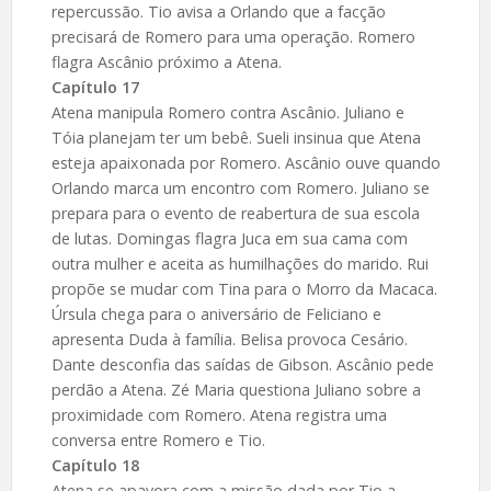
repercussão. Tio avisa a Orlando que a facção
precisará de Romero para uma operação. Romero
flagra Ascânio próximo a Atena.
Capítulo 17
Atena manipula Romero contra Ascânio. Juliano e
Tóia planejam ter um bebê. Sueli insinua que Atena
esteja apaixonada por Romero. Ascânio ouve quando
Orlando marca um encontro com Romero. Juliano se
prepara para o evento de reabertura de sua escola
de lutas. Domingas flagra Juca em sua cama com
outra mulher e aceita as humilhações do marido. Rui
propõe se mudar com Tina para o Morro da Macaca.
Úrsula chega para o aniversário de Feliciano e
apresenta Duda à família. Belisa provoca Cesário.
Dante desconfia das saídas de Gibson. Ascânio pede
perdão a Atena. Zé Maria questiona Juliano sobre a
proximidade com Romero. Atena registra uma
conversa entre Romero e Tio.
Capítulo 18
Atena se apavora com a missão dada por Tio a