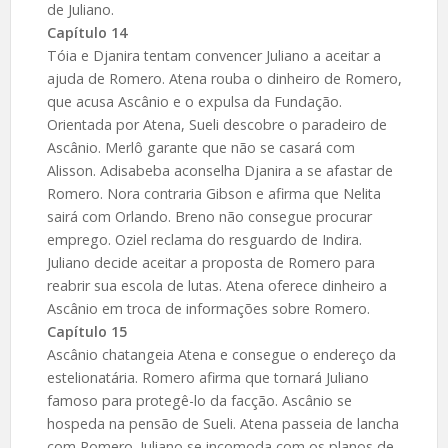
de Juliano.
Capítulo 14
Tóia e Djanira tentam convencer Juliano a aceitar a
ajuda de Romero. Atena rouba o dinheiro de Romero,
que acusa Ascânio e o expulsa da Fundação.
Orientada por Atena, Sueli descobre o paradeiro de
Ascânio. Merlô garante que não se casará com
Alisson. Adisabeba aconselha Djanira a se afastar de
Romero. Nora contraria Gibson e afirma que Nelita
sairá com Orlando. Breno não consegue procurar
emprego. Oziel reclama do resguardo de Indira.
Juliano decide aceitar a proposta de Romero para
reabrir sua escola de lutas. Atena oferece dinheiro a
Ascânio em troca de informações sobre Romero.
Capítulo 15
Ascânio chatangeia Atena e consegue o endereço da
estelionatária. Romero afirma que tornará Juliano
famoso para protegê-lo da facção. Ascânio se
hospeda na pensão de Sueli. Atena passeia de lancha
com Romero. Juliano se incomoda com os planos de