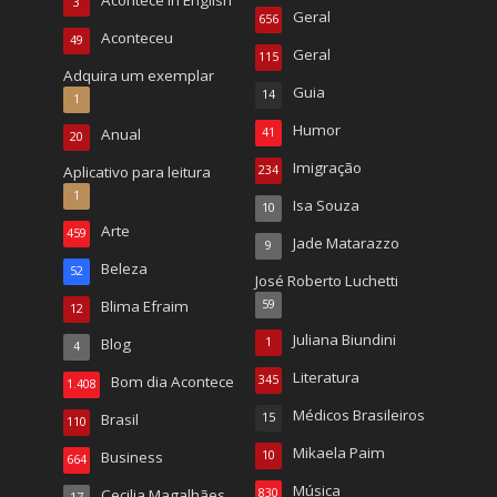
Acontece in English
3
Geral
656
Aconteceu
49
Geral
115
Adquira um exemplar
Guia
14
1
Humor
Anual
41
20
Imigração
Aplicativo para leitura
234
1
Isa Souza
10
Arte
459
Jade Matarazzo
9
Beleza
52
José Roberto Luchetti
Blima Efraim
59
12
Juliana Biundini
Blog
1
4
Literatura
Bom dia Acontece
345
1.408
Médicos Brasileiros
Brasil
15
110
Mikaela Paim
Business
10
664
Música
Cecilia Magalhães
830