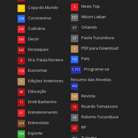
News Top
Copa do Mundo
4
17
Nilson Lattari
Coronavirus
237
164
Orlando
Culinária
97
240
Paola Tucunduva
Decor
31
141
PDF para Download
Destaques
1
342
Pets
Dra. Paula Ferreira
162
6
Programe-se
Economia
1.711
156
Resumo das Novelas
Edições Anteriores
1
410
Educação
68
Revista
141
Emili Barberino
11
Ricardo Tomassoni
15
Entretenimento
61
Roberto Tucunduva
26
Entrevistas
324
RP
22
Esporte
784
Turismo