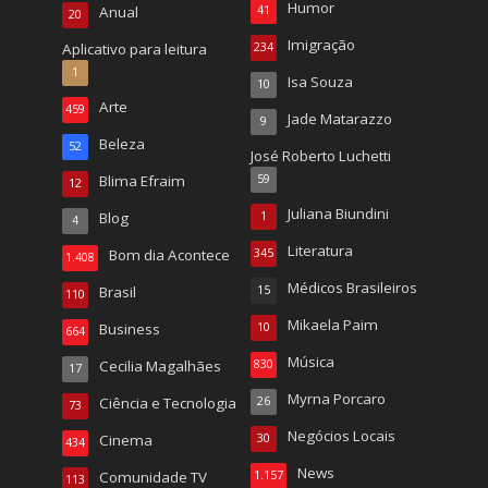
Humor
Anual
41
20
Imigração
Aplicativo para leitura
234
1
Isa Souza
10
Arte
459
Jade Matarazzo
9
Beleza
52
José Roberto Luchetti
Blima Efraim
59
12
Juliana Biundini
Blog
1
4
Literatura
Bom dia Acontece
345
1.408
Médicos Brasileiros
Brasil
15
110
Mikaela Paim
Business
10
664
Música
Cecilia Magalhães
830
17
Myrna Porcaro
Ciência e Tecnologia
26
73
Negócios Locais
Cinema
30
434
News
Comunidade TV
1.157
113