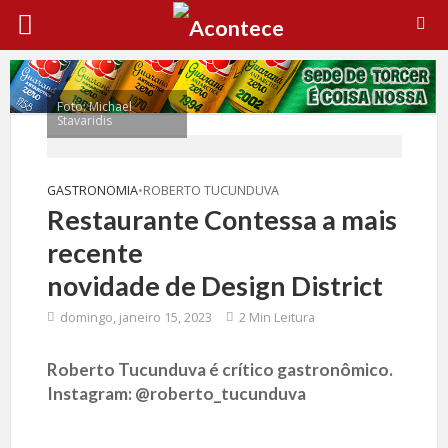
Foto: Michael
Stavaridis
GASTRONOMIA
•
ROBERTO TUCUNDUVA
Restaurante Contessa a mais
recente
novidade de Design District
domingo, janeiro 15, 2023
2 Min Leitura
Roberto Tucunduva é crítico gastronômico.
Instagram: @roberto_tucunduva