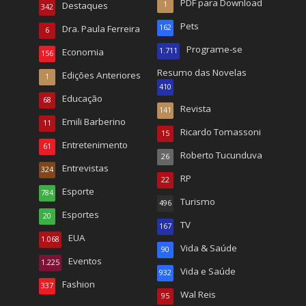
PDF para Download
Destaques
1
342
Pets
Dra. Paula Ferreira
162
6
Programe-se
Economia
1.711
156
Resumo das Novelas
Edições Anteriores
1
410
Educação
68
Revista
141
Emili Barberino
11
Ricardo Tomassoni
15
Entretenimento
61
Roberto Tucunduva
26
Entrevistas
324
RP
22
Esporte
784
Turismo
496
Esportes
20
TV
167
EUA
1.068
Vida & Saúde
90
Eventos
1.225
Vida e Saúde
932
Fashion
337
Wal Reis
95