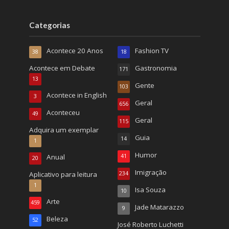
Categorias
Acontece 20 Anos
Fashion TV
38
18
Acontece em Debate
Gastronomia
171
13
Gente
103
Acontece in English
3
Geral
656
Aconteceu
49
Geral
115
Adquira um exemplar
Guia
14
1
Humor
Anual
41
20
Imigração
Aplicativo para leitura
234
1
Isa Souza
10
Arte
459
Jade Matarazzo
9
Beleza
52
José Roberto Luchetti