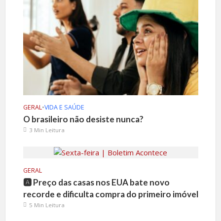
GERAL
•
VIDA E SAÚDE
O brasileiro não desiste nunca?
3 Min Leitura
GERAL
🅰️ Preço das casas nos EUA bate novo
recorde e dificulta compra do primeiro imóvel
5 Min Leitura