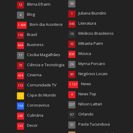
Blima Efraim
59
12
Juliana Biundini
Blog
1
4
Literatura
Bom dia Acontece
345
1.408
Médicos Brasileiros
Brasil
15
110
Mikaela Paim
Business
10
664
Música
Cecilia Magalhães
830
17
Myrna Porcaro
Ciência e Tecnologia
26
73
Negócios Locais
Cinema
30
434
News
Comunidade TV
1.157
113
News Top
Copa do Mundo
4
17
Nilson Lattari
Coronavirus
237
164
Orlando
Culinária
97
240
Paola Tucunduva
Decor
31
141