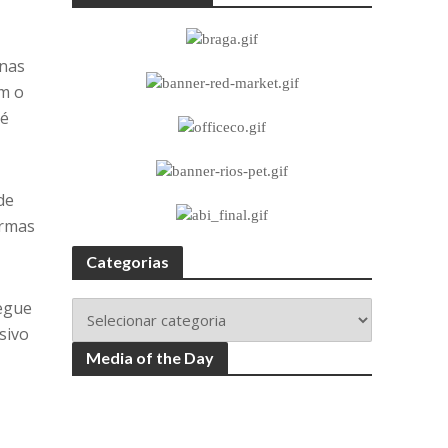
enas
em o
 é
de
ormas
Categorias
segue
sivo
Media of the Day
m