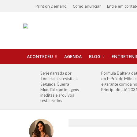
Print on Demand
Como anunciar
Entre em contat
ACONTECEU
AGENDA
BLOG
ENTRETEN
Série narrada por
Fórmula E altera da
Tom Hanks revisita a
do E-Prix de Mônac
Segunda Guerra
e garante corrida n
Mundial com imagens
Principado até 203
inéditas e arquivos
restaurados