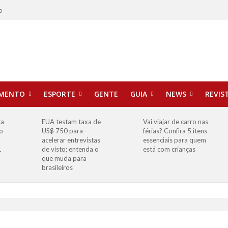
o
IMENTO
ESPORTE
GENTE
GUIA
NEWS
REVIS
ta
EUA testam taxa de
Vai viajar de carro nas
o
US$ 750 para
férias? Confira 5 itens
o
acelerar entrevistas
essenciais para quem
1
de visto; entenda o
está com crianças
que muda para
brasileiros