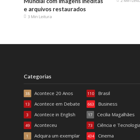
Mundial com imagens inéditas
2 Min Leit
e arquivos restaurados
3 Min Leitura
Categorias
Acontece 20 Anos
Brasil
38
110
Acontece em Debate
Business
13
663
Acontece in English
Cecilia Magalhães
3
17
Aconteceu
Ciência e Tecnologi
49
73
Adquira um exemplar
Cinema
1
434