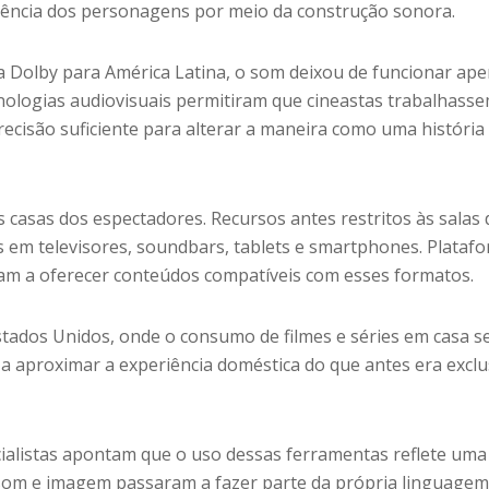
iência dos personagens por meio da construção sonora.
da Dolby para América Latina, o som deixou de funcionar ap
cnologias audiovisuais permitiram que cineastas trabalhass
ecisão suficiente para alterar a maneira como uma história
asas dos espectadores. Recursos antes restritos às salas 
 em televisores, soundbars, tablets e smartphones. Plataf
m a oferecer conteúdos compatíveis com esses formatos.
tados Unidos, onde o consumo de filmes e séries em casa 
 a aproximar a experiência doméstica do que antes era exclu
cialistas apontam que o uso dessas ferramentas reflete uma
 som e imagem passaram a fazer parte da própria linguage