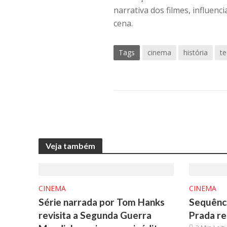
narrativa dos filmes, influen
cena.
Tags
cinema
história
t
Veja também
CINEMA
CINEMA
Série narrada por Tom Hanks
Sequênci
revisita a Segunda Guerra
Prada re