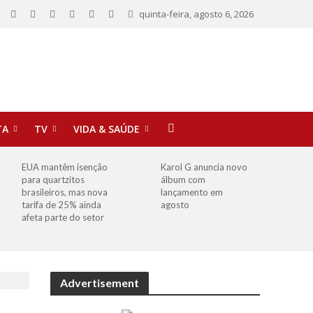
quinta-feira, agosto 6, 2026
TA
TV
VIDA & SAÚDE
EUA mantêm isenção
Karol G anuncia novo
para quartzitos
álbum com
brasileiros, mas nova
lançamento em
tarifa de 25% ainda
agosto
afeta parte do setor
Advertisement