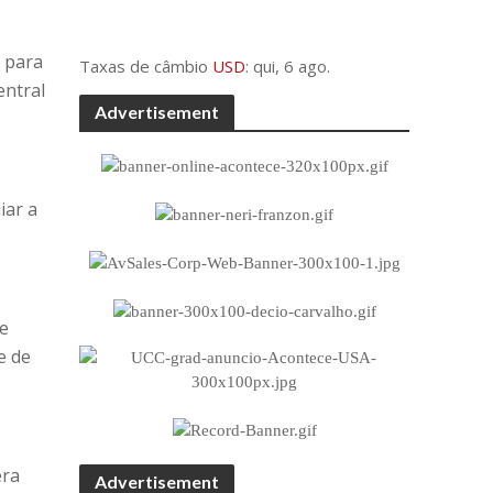
o para
Taxas de câmbio
USD
: qui, 6 ago.
entral
Advertisement
iar a
de
e de
era
Advertisement