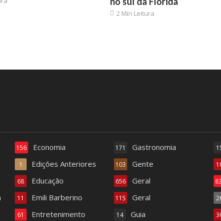
no sul da Flórida
ura
2 Min Leitura
Economia
Gastronomia
156
171
1
Edições Anteriores
Gente
1
103
1
Educação
Geral
68
656
8
a
Emili Barberino
Geral
11
115
2
Entretenimento
Guia
61
14
3