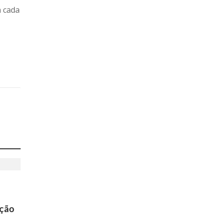
a cada
ação