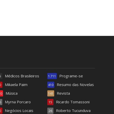
Médicos Brasileiros
Programe-se
5
1.711
Mikaela Paim
Resumo das Novelas
0
410
Música
Revista
30
141
Myrna Porcaro
Ricardo Tomassoni
6
15
Negócios Locais
Roberto Tucunduva
0
26