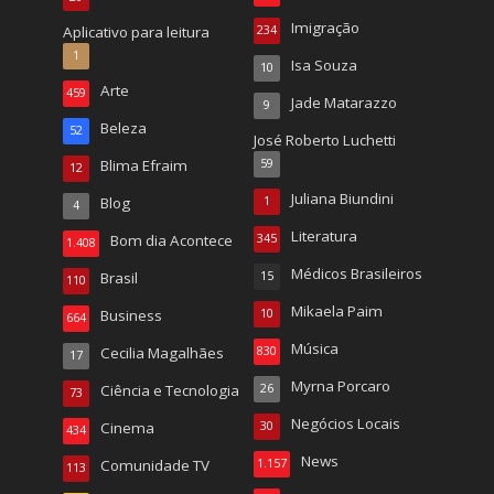
Imigração
Aplicativo para leitura
234
1
Isa Souza
10
Arte
459
Jade Matarazzo
9
Beleza
52
José Roberto Luchetti
Blima Efraim
59
12
Juliana Biundini
Blog
1
4
Literatura
Bom dia Acontece
345
1.408
Médicos Brasileiros
Brasil
15
110
Mikaela Paim
Business
10
664
Música
Cecilia Magalhães
830
17
Myrna Porcaro
Ciência e Tecnologia
26
73
Negócios Locais
Cinema
30
434
News
Comunidade TV
1.157
113