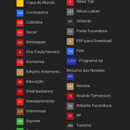
News Top
Copa do Mundo
4
17
Nilson Lattari
Coronavirus
237
164
Orlando
Culinária
97
240
Paola Tucunduva
Decor
31
141
PDF para Download
Destaques
1
342
Pets
Dra. Paula Ferreira
162
6
Programe-se
Economia
1.711
156
Resumo das Novelas
Edições Anteriores
1
410
Educação
68
Revista
141
Emili Barberino
11
Ricardo Tomassoni
15
Entretenimento
61
Roberto Tucunduva
26
Entrevistas
324
RP
22
Esporte
784
Turismo
496