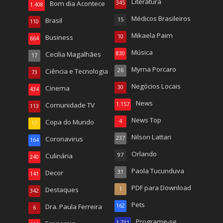
Literatura
Bom dia Acontece
345
1.408
Médicos Brasileiros
Brasil
15
110
Mikaela Paim
Business
10
664
Música
Cecilia Magalhães
830
17
Myrna Porcaro
Ciência e Tecnologia
26
73
Negócios Locais
Cinema
30
434
News
Comunidade TV
1.157
113
News Top
Copa do Mundo
4
17
Nilson Lattari
Coronavirus
237
164
Orlando
Culinária
97
240
Paola Tucunduva
Decor
31
141
PDF para Download
Destaques
1
342
Pets
Dra. Paula Ferreira
162
6
Programe-se
1.711