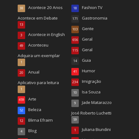
Acontece 20 Anos
Fashion TV
38
18
Acontece em Debate
Gastronomia
171
13
Gente
103
Acontece in English
3
Geral
656
Aconteceu
49
Geral
115
Adquira um exemplar
Guia
14
1
Humor
Anual
41
20
Imigração
Aplicativo para leitura
234
1
Isa Souza
10
Arte
459
Jade Matarazzo
9
Beleza
52
José Roberto Luchetti
Blima Efraim
59
12
Juliana Biundini
Blog
1
4