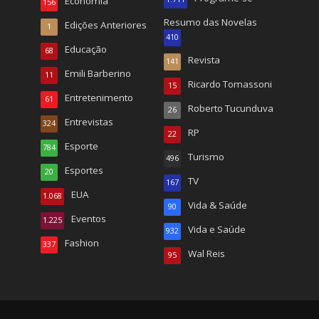
Economia
156
Resumo das Novelas
Edições Anteriores
1
410
Educação
68
Revista
141
Emili Barberino
11
Ricardo Tomassoni
15
Entretenimento
61
Roberto Tucunduva
26
Entrevistas
324
RP
22
Esporte
784
Turismo
496
Esportes
20
TV
167
EUA
1.068
Vida & Saúde
90
Eventos
1.225
Vida e Saúde
932
Fashion
337
Wal Reis
95