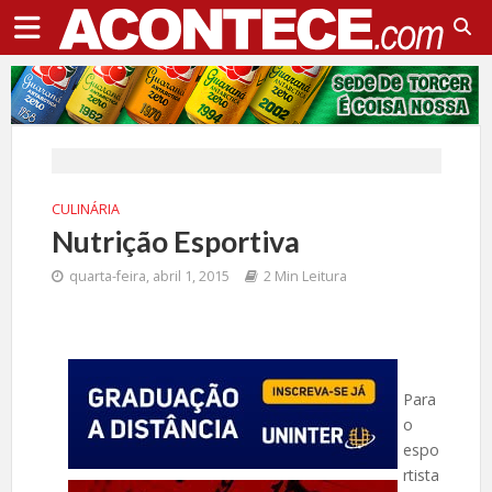
CULINÁRIA
Nutrição Esportiva
quarta-feira, abril 1, 2015
2 Min Leitura
Para
o
espo
rtista