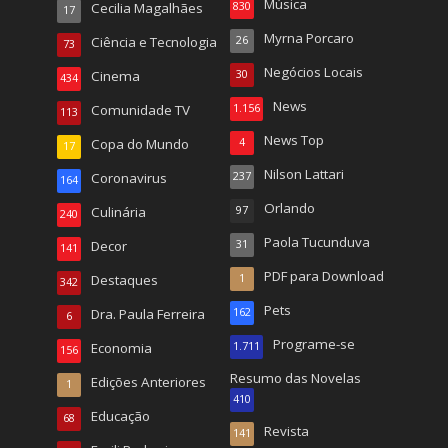
Música
Cecilia Magalhães
830
17
Myrna Porcaro
Ciência e Tecnologia
26
73
Negócios Locais
Cinema
30
434
News
Comunidade TV
1.156
113
News Top
Copa do Mundo
4
17
Nilson Lattari
Coronavirus
237
164
Orlando
Culinária
97
240
Paola Tucunduva
Decor
31
141
PDF para Download
Destaques
1
342
Pets
Dra. Paula Ferreira
162
6
Programe-se
Economia
1.711
156
Resumo das Novelas
Edições Anteriores
1
410
Educação
68
Revista
141