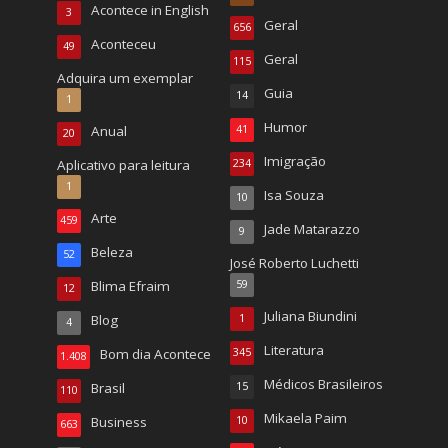
Acontece in English
3
Geral
656
Aconteceu
49
Geral
115
Adquira um exemplar
Guia
14
1
Humor
Anual
41
20
Imigração
Aplicativo para leitura
234
1
Isa Souza
10
Arte
459
Jade Matarazzo
9
Beleza
52
José Roberto Luchetti
Blima Efraim
59
12
Juliana Biundini
Blog
1
4
Literatura
Bom dia Acontece
345
1.408
Médicos Brasileiros
Brasil
15
110
Mikaela Paim
Business
10
663