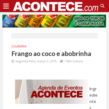
CULINÁRIA
Frango ao coco e abobrinha
segunda-feira, março 2, 2015
1 Min Leitura
Ingr
edie
nte
s