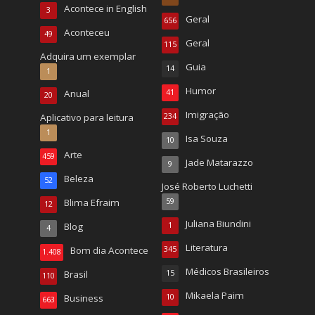
Acontece in English
3
Geral
656
Aconteceu
49
Geral
115
Adquira um exemplar
Guia
14
1
Humor
Anual
41
20
Imigração
Aplicativo para leitura
234
1
Isa Souza
10
Arte
459
Jade Matarazzo
9
Beleza
52
José Roberto Luchetti
Blima Efraim
59
12
Juliana Biundini
Blog
1
4
Literatura
Bom dia Acontece
345
1.408
Médicos Brasileiros
Brasil
15
110
Mikaela Paim
Business
10
663