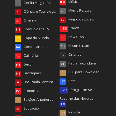
Música
Cecilia Magalhães
830
17
Myrna Porcaro
Ciência e Tecnologia
26
73
Negócios Locais
Cinema
30
434
News
Comunidade TV
1.156
113
News Top
Copa do Mundo
4
17
Nilson Lattari
Coronavirus
237
164
Orlando
Culinária
97
240
Paola Tucunduva
Decor
31
141
PDF para Download
Destaques
1
342
Pets
Dra. Paula Ferreira
162
6
Programe-se
Economia
1.711
156
Resumo das Novelas
Edições Anteriores
1
410
Educação
68
Revista
141