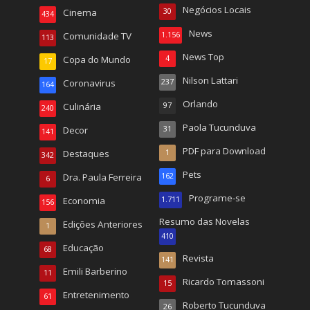
Negócios Locais
Cinema
30
434
News
Comunidade TV
1.156
113
News Top
Copa do Mundo
4
17
Nilson Lattari
Coronavirus
237
164
Orlando
Culinária
97
240
Paola Tucunduva
Decor
31
141
PDF para Download
Destaques
1
342
Pets
Dra. Paula Ferreira
162
6
Programe-se
Economia
1.711
156
Resumo das Novelas
Edições Anteriores
1
410
Educação
68
Revista
141
Emili Barberino
11
Ricardo Tomassoni
15
Entretenimento
61
Roberto Tucunduva
26