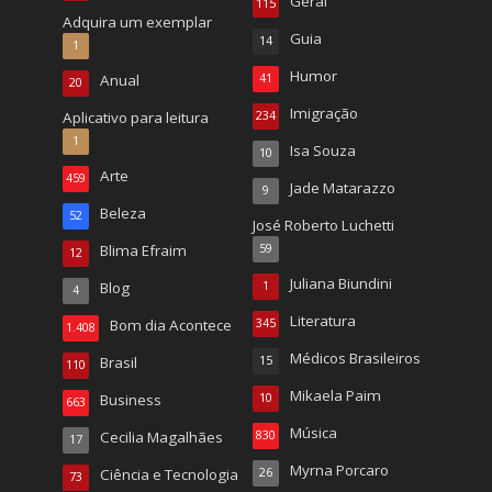
Geral
115
Adquira um exemplar
Guia
14
1
Humor
Anual
41
20
Imigração
Aplicativo para leitura
234
1
Isa Souza
10
Arte
459
Jade Matarazzo
9
Beleza
52
José Roberto Luchetti
Blima Efraim
59
12
Juliana Biundini
Blog
1
4
Literatura
Bom dia Acontece
345
1.408
Médicos Brasileiros
Brasil
15
110
Mikaela Paim
Business
10
663
Música
Cecilia Magalhães
830
17
Myrna Porcaro
Ciência e Tecnologia
26
73