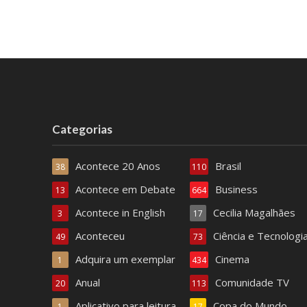
Categorias
Acontece 20 Anos
Brasil
38
110
Acontece em Debate
Business
13
664
Acontece in English
Cecilia Magalhães
3
17
Aconteceu
Ciência e Tecnologi
49
73
Adquira um exemplar
Cinema
1
434
Anual
Comunidade TV
20
113
Aplicativo para leitura
Copa do Mundo
1
17