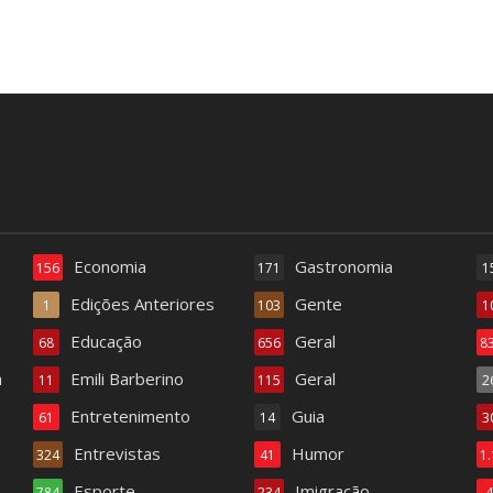
Economia
Gastronomia
156
171
1
Edições Anteriores
Gente
1
103
1
Educação
Geral
68
656
8
a
Emili Barberino
Geral
11
115
2
Entretenimento
Guia
61
14
3
Entrevistas
Humor
324
41
1
Esporte
Imigração
784
234