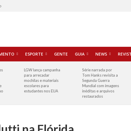
o
IMENTO
ESPORTE
GENTE
GUIA
NEWS
REVIS
es
LGW lança campanha
Série narrada por
para arrecadar
Tom Hanks revisita a
mochilas e materiais
Segunda Guerra
e
escolares para
Mundial com imagens
uo
estudantes nos EUA
inéditas e arquivos
restaurados
utti na Flórida