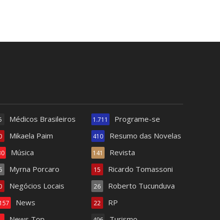
Médicos Brasileiros
Programe-se
5
1.711
Mikaela Paim
Resumo das Novelas
0
410
Música
Revista
30
141
Myrna Porcaro
Ricardo Tomassoni
6
15
Negócios Locais
Roberto Tucunduva
0
26
News
RP
.157
22
News Top
Turismo
4
496