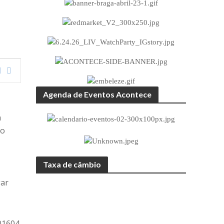
Agenda de Eventos Acontece
a
do
Taxa de câmbio
gar