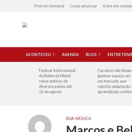
Print on Demand
Como anunciar
Entre em contat
ACONTECEU
AGENDA
BLOG
ENTRETEN
Festival Internacional
Carreiras não linear
de Ballet de Miami
ganham espaço em
reúne artistas de
um mercado que
diversos países até
valoriza adaptação 
16 de agosto
aprendizado contín
EUA
•
MÚSICA
Marcos e Bel