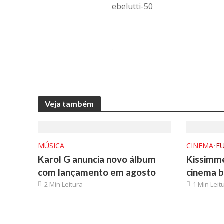
Veja também
MÚSICA
CINEMA
•
E
Karol G anuncia novo álbum
Kissimme
com lançamento em agosto
cinema b
2 Min Leitura
1 Min Leit