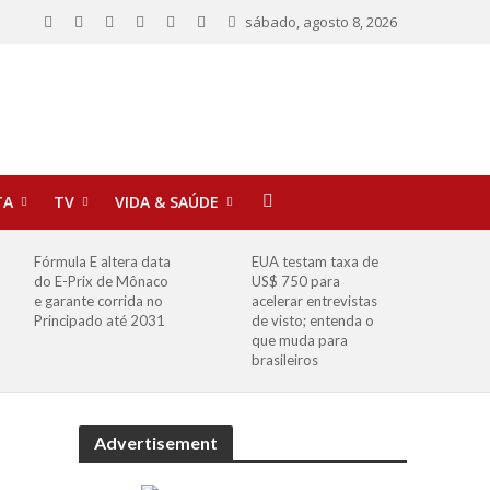
sábado, agosto 8, 2026
TA
TV
VIDA & SAÚDE
Fórmula E altera data
EUA testam taxa de
do E-Prix de Mônaco
US$ 750 para
e garante corrida no
acelerar entrevistas
Principado até 2031
de visto; entenda o
que muda para
brasileiros
Advertisement