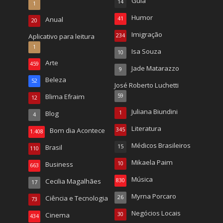
Guia
14
1
Humor
Anual
41
20
Imigração
Aplicativo para leitura
234
1
Isa Souza
10
Arte
459
Jade Matarazzo
9
Beleza
52
José Roberto Luchetti
Blima Efraim
59
12
Juliana Biundini
Blog
1
4
Literatura
Bom dia Acontece
345
1.408
Médicos Brasileiros
Brasil
15
110
Mikaela Paim
Business
10
663
Música
Cecilia Magalhães
830
17
Myrna Porcaro
Ciência e Tecnologia
26
73
Negócios Locais
Cinema
30
434