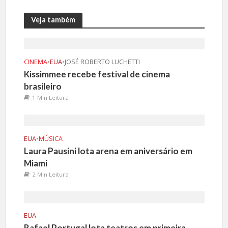
Veja também
CINEMA
•
EUA
•
JOSÉ ROBERTO LUCHETTI
Kissimmee recebe festival de cinema
brasileiro
1 Min Leitura
EUA
•
MÚSICA
Laura Pausini lota arena em aniversário em
Miami
2 Min Leitura
EUA
Rafael Portugal lota teatros em primeira