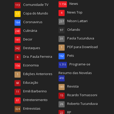
News
Comunidade TV
1.156
113
News Top
Copa do Mundo
4
17
Nilson Lattari
Coronavirus
237
164
Orlando
Culinária
97
240
Paola Tucunduva
Decor
31
141
PDF para Download
Destaques
1
342
Pets
Dra. Paula Ferreira
162
6
Programe-se
Economia
1.711
156
Resumo das Novelas
Edições Anteriores
1
410
Educação
68
Revista
141
Emili Barberino
11
Ricardo Tomassoni
15
Entretenimento
61
Roberto Tucunduva
26
Entrevistas
324
RP
22