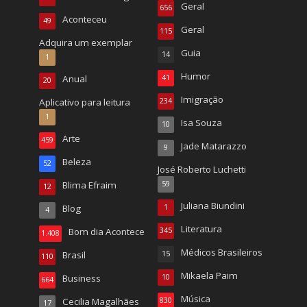
Geral
656
Aconteceu
49
Geral
115
Adquira um exemplar
Guia
14
1
Humor
Anual
41
20
Imigração
Aplicativo para leitura
234
1
Isa Souza
10
Arte
459
Jade Matarazzo
9
Beleza
52
José Roberto Luchetti
Blima Efraim
59
12
Juliana Biundini
Blog
1
4
Literatura
Bom dia Acontece
345
1.408
Médicos Brasileiros
Brasil
15
110
Mikaela Paim
Business
10
664
Música
Cecilia Magalhães
830
17