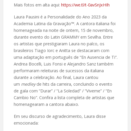
Mais fotos em alta aqui:
https://we.tl/t-0avSnJxHIh
Laura Pausini é a Personalidade do Ano 2023 da
Academia Latina da Gravação™. A cantora italiana foi
homenageada na noite de ontem, 15 de novembro,
durante evento do Latin GRAMMY em Sevilha. Entre
os artistas que prestigiaram Laura no palco, os
brasileiros Tiago Iorc e Anitta se destacaram com
uma adaptação em português de “En Ausencia de Ti”.
Andrea Bocelli, Luis Fonsi e Alejandro Sanz também
performaram releituras de sucessos da italiana
durante a celebração. Ao final, Laura cantou
um
medley
de hits da carreira, concluindo o evento
de gala com “Durar” / “La Soledad” / “Viveme” / “En
Cambio No”. Confira a lista completa de artistas que
homenagearam a cantora abaixo.
Em seu discurso de agradecimento, Laura disse
emocionada: