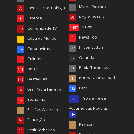
Myrna Porcaro
Ciência e Tecnologia
26
73
Negócios Locais
Cinema
30
434
News
Comunidade TV
1.157
113
News Top
Copa do Mundo
4
17
Nilson Lattari
Coronavirus
237
164
Orlando
Culinária
97
240
Paola Tucunduva
Decor
31
141
PDF para Download
Destaques
1
342
Pets
Dra. Paula Ferreira
162
6
Programe-se
Economia
1.711
156
Resumo das Novelas
Edições Anteriores
1
410
Educação
68
Revista
141
Emili Barberino
11