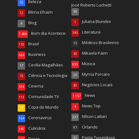
Beleza
52
José Roberto Luchetti
Blima Efraim
59
12
Juliana Biundini
Blog
1
4
Literatura
Bom dia Acontece
345
1.408
Médicos Brasileiros
Brasil
15
110
Mikaela Paim
Business
10
664
Música
Cecilia Magalhães
830
17
Myrna Porcaro
Ciência e Tecnologia
26
73
Negócios Locais
Cinema
30
434
News
Comunidade TV
1.157
113
News Top
Copa do Mundo
4
17
Nilson Lattari
Coronavirus
237
164
Orlando
Culinária
97
240
Paola Tucunduva
Decor
31