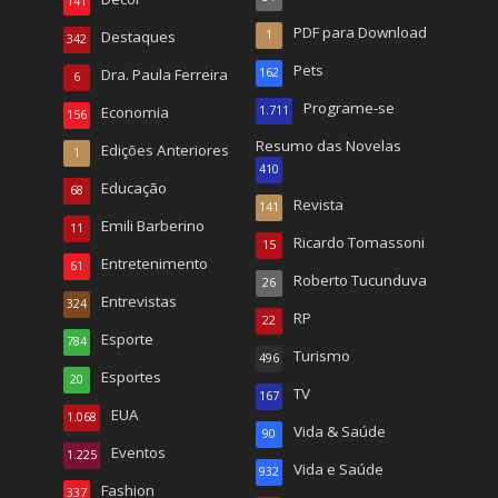
141
PDF para Download
Destaques
1
342
Pets
Dra. Paula Ferreira
162
6
Programe-se
Economia
1.711
156
Resumo das Novelas
Edições Anteriores
1
410
Educação
68
Revista
141
Emili Barberino
11
Ricardo Tomassoni
15
Entretenimento
61
Roberto Tucunduva
26
Entrevistas
324
RP
22
Esporte
784
Turismo
496
Esportes
20
TV
167
EUA
1.068
Vida & Saúde
90
Eventos
1.225
Vida e Saúde
932
Fashion
337