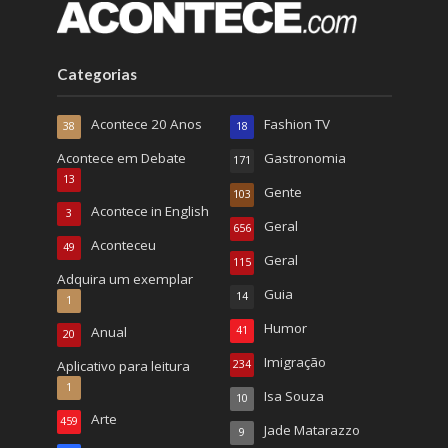
Categorias
Acontece 20 Anos
Fashion TV
38
18
Acontece em Debate
Gastronomia
171
13
Gente
103
Acontece in English
3
Geral
656
Aconteceu
49
Geral
115
Adquira um exemplar
Guia
14
1
Humor
Anual
41
20
Imigração
Aplicativo para leitura
234
1
Isa Souza
10
Arte
459
Jade Matarazzo
9