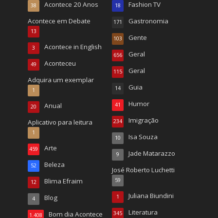
Acontece 20 Anos
Fashion TV
38
18
Acontece em Debate
Gastronomia
171
13
Gente
103
Acontece in English
3
Geral
656
Aconteceu
49
Geral
115
Adquira um exemplar
Guia
14
1
Humor
Anual
41
20
Imigração
Aplicativo para leitura
234
1
Isa Souza
10
Arte
459
Jade Matarazzo
9
Beleza
52
José Roberto Luchetti
Blima Efraim
59
12
Juliana Biundini
Blog
1
4
Literatura
Bom dia Acontece
345
1.408