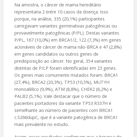
Na amostra, o câncer de mama hereditário
representaria 2 entre 10 casos da doença. Isso
porque, na análise, 335 (20,1%) participantes
carregavam variantes germinativas patogênicas ou
provavelmente patogênicas (P/PL). Destas variantes
P/PL, 167 (10,0%) em BRCA1/2, 122 (7,3%) em genes
acionáveis de câncer de mama não-BRCA e 47 (2,8%)
em genes candidatos ou outros genes de
predisposição ao câncer. No geral, 354 variantes
distintas de P/LP foram identificadas em 23 genes.
Os genes mais comumente mutados foram: BRCA1
(27,4%), BRCA2 (20,3%), TP53 (10,5%), MUTYH
monoalélico (9,9%), ATM (8,8%), CHEK2 (6,2%) e
PALB2 (5,1%). Vale destacar que o número de
pacientes portadores da variante TP53 R337H é
semelhante ao número de pacientes com BRCA1
c.5266dupC, que é a variante patogênica de BRCA1
mais prevalente no estudo.
Assim, esses resultados confirmam que a herança do