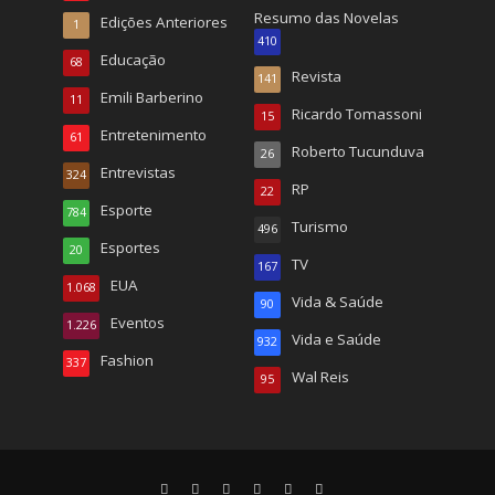
Resumo das Novelas
Edições Anteriores
1
410
Educação
68
Revista
141
Emili Barberino
11
Ricardo Tomassoni
15
Entretenimento
61
Roberto Tucunduva
26
Entrevistas
324
RP
22
Esporte
784
Turismo
496
Esportes
20
TV
167
EUA
1.068
Vida & Saúde
90
Eventos
1.226
Vida e Saúde
932
Fashion
337
Wal Reis
95