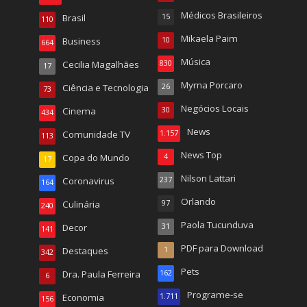
Médicos Brasileiros
Brasil
15
110
Mikaela Paim
Business
10
664
Música
Cecilia Magalhães
830
17
Myrna Porcaro
Ciência e Tecnologia
26
73
Negócios Locais
Cinema
30
434
News
Comunidade TV
1.157
113
News Top
Copa do Mundo
4
17
Nilson Lattari
Coronavirus
237
164
Orlando
Culinária
97
240
Paola Tucunduva
Decor
31
141
PDF para Download
Destaques
1
342
Pets
Dra. Paula Ferreira
162
6
Programe-se
Economia
1.711
156