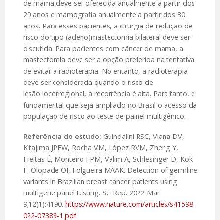
de mama deve ser oferecida anualmente a partir dos
20 anos e mamografia anualmente a partir dos 30
anos. Para esses pacientes, a cirurgia de redução de
risco do tipo (adeno)mastectomia bilateral deve ser
discutida. Para pacientes com câncer de mama, a
mastectomia deve ser a opção preferida na tentativa
de evitar a radioterapia. No entanto, a radioterapia
deve ser considerada quando o risco de
lesão locorregional, a recorrência é alta. Para tanto, é
fundamental que seja ampliado no Brasil o acesso da
população de risco ao teste de painel multigênico.
Referência do estudo:
Guindalini RSC, Viana DV,
Kitajima JPFW, Rocha VM, López RVM, Zheng Y,
Freitas É, Monteiro FPM, Valim A, Schlesinger D, Kok
F, Olopade OI, Folgueira MAAK. Detection of germline
variants in Brazilian breast cancer patients using
multigene panel testing. Sci Rep. 2022 Mar
9;12(1):4190.
https://www.nature.com/articles/s41598-
022-07383-1.pdf