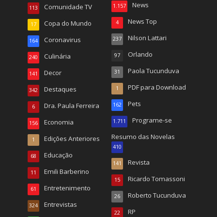
News
Comunidade TV
1.157
113
News Top
Copa do Mundo
4
17
Nilson Lattari
Coronavirus
237
164
Orlando
Culinária
97
240
Paola Tucunduva
Decor
31
141
PDF para Download
Destaques
1
342
Pets
Dra. Paula Ferreira
162
6
Programe-se
Economia
1.711
156
Resumo das Novelas
Edições Anteriores
1
410
Educação
68
Revista
141
Emili Barberino
11
Ricardo Tomassoni
15
Entretenimento
61
Roberto Tucunduva
26
Entrevistas
324
RP
22