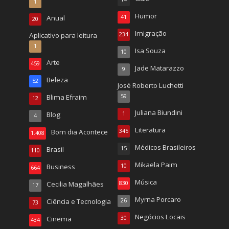
1
Humor
Anual
41
20
Imigração
Aplicativo para leitura
234
1
Isa Souza
10
Arte
459
Jade Matarazzo
9
Beleza
52
José Roberto Luchetti
Blima Efraim
59
12
Juliana Biundini
Blog
1
4
Literatura
Bom dia Acontece
345
1.408
Médicos Brasileiros
Brasil
15
110
Mikaela Paim
Business
10
664
Música
Cecilia Magalhães
830
17
Myrna Porcaro
Ciência e Tecnologia
26
73
Negócios Locais
Cinema
30
434