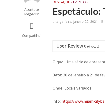
DESTAQUES
•
EVENTOS
Espetáculo: 
Acontece
Magazine
terça-feira, janeiro 26, 2021
Compartilhe!
User Review
0
(
0
votes)
O que:
Uma série de apresent
Data:
30 de janeiro a 21 de fe
Onde:
Locais variados
Info:
https://www.miamicitybal