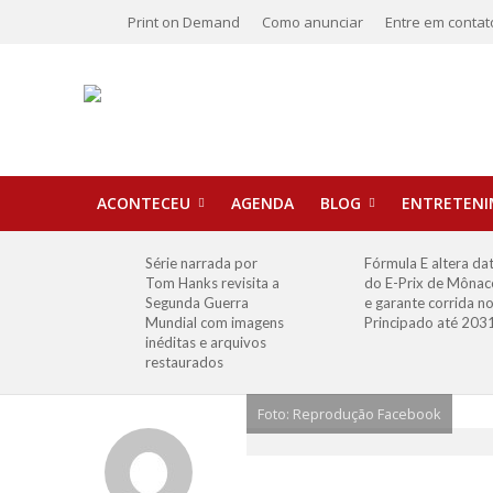
Print on Demand
Como anunciar
Entre em contat
ACONTECEU
AGENDA
BLOG
ENTRETEN
Série narrada por
Fórmula E altera da
Tom Hanks revisita a
do E-Prix de Mônac
Segunda Guerra
e garante corrida n
Mundial com imagens
Principado até 203
inéditas e arquivos
restaurados
Foto: Reprodução Facebook