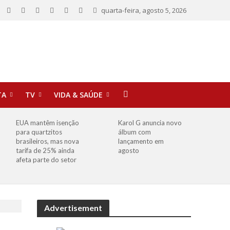
quarta-feira, agosto 5, 2026
TA
TV
VIDA & SAÚDE
EUA mantêm isenção
Karol G anuncia novo
para quartzitos
álbum com
brasileiros, mas nova
lançamento em
tarifa de 25% ainda
agosto
afeta parte do setor
Advertisement