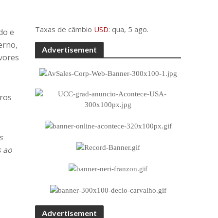
Taxas de câmbio
USD
: qua, 5 ago.
do e
erno,
Advertisement
avores
rros
s
s ao
Advertisement