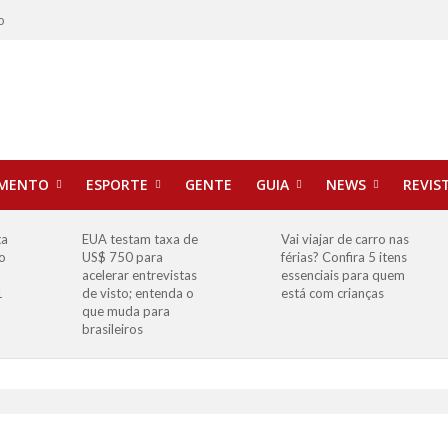
o
IMENTO
ESPORTE
GENTE
GUIA
NEWS
REVIS
ta
EUA testam taxa de
Vai viajar de carro nas
o
US$ 750 para
férias? Confira 5 itens
o
acelerar entrevistas
essenciais para quem
1
de visto; entenda o
está com crianças
que muda para
brasileiros