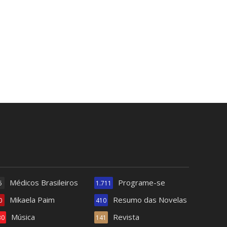
Médicos Brasileiros
Programe-se
5
1.711
Mikaela Paim
Resumo das Novelas
0
410
Música
Revista
30
141