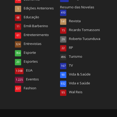
Resumo das Novelas
Edições Anteriores
1
410
Educação
68
Revista
141
Emili Barberino
11
Ricardo Tomassoni
15
Entretenimento
61
Roberto Tucunduva
26
Entrevistas
324
RP
22
Esporte
784
Turismo
496
Esportes
20
TV
167
EUA
1.068
Vida & Saúde
90
Eventos
1.225
Vida e Saúde
932
Fashion
337
Wal Reis
95