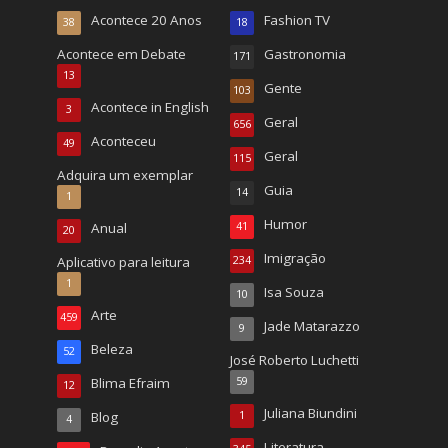
Acontece 20 Anos
Fashion TV
38
18
Acontece em Debate
Gastronomia
171
13
Gente
103
Acontece in English
3
Geral
656
Aconteceu
49
Geral
115
Adquira um exemplar
Guia
14
1
Humor
Anual
41
20
Imigração
Aplicativo para leitura
234
1
Isa Souza
10
Arte
459
Jade Matarazzo
9
Beleza
52
José Roberto Luchetti
Blima Efraim
59
12
Juliana Biundini
Blog
1
4
Literatura