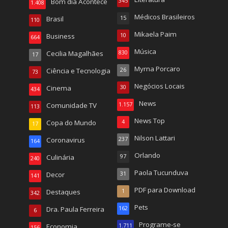
Bom dia Acontece
345
1.408
Médicos Brasileiros
Brasil
15
110
Mikaela Paim
Business
10
664
Música
Cecilia Magalhães
830
17
Myrna Porcaro
Ciência e Tecnologia
26
73
Negócios Locais
Cinema
30
434
News
Comunidade TV
1.157
113
News Top
Copa do Mundo
4
17
Nilson Lattari
Coronavirus
237
164
Orlando
Culinária
97
240
Paola Tucunduva
Decor
31
141
PDF para Download
Destaques
1
342
Pets
Dra. Paula Ferreira
162
6
Programe-se
Economia
1.711
156