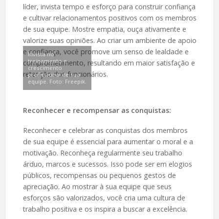
líder, invista tempo e esforço para construir confiança
e cultivar relacionamentos positivos com os membros
de sua equipe. Mostre empatia, ouça ativamente e
valorize suas opiniões. Ao criar um ambiente de apoio
e confiança, você promove um senso de lealdade e
Invista no
treinamento e
comprometimento, resultando em maior satisfação e
crescimento
retenção dos funcionários.
profissional de sua
equipe. Foto: Freepik.
Reconhecer e recompensar as conquistas:
Reconhecer e celebrar as conquistas dos membros
de sua equipe é essencial para aumentar o moral e a
motivação. Reconheça regularmente seu trabalho
árduo, marcos e sucessos. Isso pode ser em elogios
públicos, recompensas ou pequenos gestos de
apreciação. Ao mostrar à sua equipe que seus
esforços são valorizados, você cria uma cultura de
trabalho positiva e os inspira a buscar a excelência.