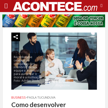
Reconhecer e
celebrar as
conquistas dos
membros de sua
equipe é essencial
para aumentar o
moral e a motivação.
Foto: Adobe Stock.
BUSINESS
•
PAOLA TUCUNDUVA
Como desenvolver