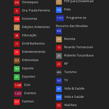
PDF para Download
Destaques
1
342
Pets
Dra. Paula Ferreira
162
6
Programe-se
Economia
1.711
156
Resumo das Novelas
Edições Anteriores
1
410
Educação
68
Revista
141
Emili Barberino
11
Ricardo Tomassoni
15
Entretenimento
61
Roberto Tucunduva
26
Entrevistas
324
RP
22
Esporte
784
Turismo
496
Esportes
20
TV
167
EUA
1.068
Vida & Saúde
90
Eventos
1.225
Vida e Saúde
932
Fashion
337
Wal Reis
95