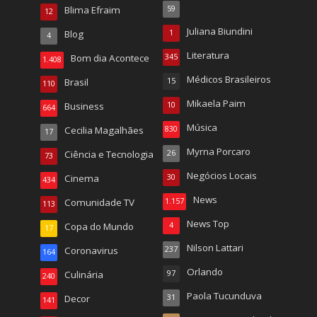
Blima Efraim
59
12
Juliana Biundini
Blog
1
4
Literatura
Bom dia Acontece
345
1.408
Médicos Brasileiros
Brasil
15
110
Mikaela Paim
Business
10
664
Música
Cecilia Magalhães
830
17
Myrna Porcaro
Ciência e Tecnologia
26
73
Negócios Locais
Cinema
30
434
News
Comunidade TV
1.157
113
News Top
Copa do Mundo
4
17
Nilson Lattari
Coronavirus
237
164
Orlando
Culinária
97
240
Paola Tucunduva
Decor
31
141