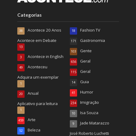
Categorias
Acontece 20 Anos
Fashion TV
38
18
Acontece em Debate
Gastronomia
171
13
Gente
103
Acontece in English
3
Geral
656
Aconteceu
49
Geral
115
Adquira um exemplar
Guia
14
1
Humor
Anual
41
20
Imigração
Aplicativo para leitura
234
1
Isa Souza
10
Arte
459
Jade Matarazzo
9
Beleza
52
José Roberto Luchetti