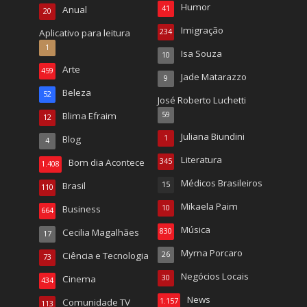
Humor
Anual
41
20
Imigração
Aplicativo para leitura
234
1
Isa Souza
10
Arte
459
Jade Matarazzo
9
Beleza
52
José Roberto Luchetti
Blima Efraim
59
12
Juliana Biundini
Blog
1
4
Literatura
Bom dia Acontece
345
1.408
Médicos Brasileiros
Brasil
15
110
Mikaela Paim
Business
10
664
Música
Cecilia Magalhães
830
17
Myrna Porcaro
Ciência e Tecnologia
26
73
Negócios Locais
Cinema
30
434
News
Comunidade TV
1.157
113