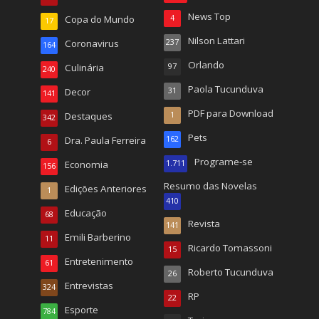
News Top
Copa do Mundo
4
17
Nilson Lattari
Coronavirus
237
164
Orlando
Culinária
97
240
Paola Tucunduva
Decor
31
141
PDF para Download
Destaques
1
342
Pets
Dra. Paula Ferreira
162
6
Programe-se
Economia
1.711
156
Resumo das Novelas
Edições Anteriores
1
410
Educação
68
Revista
141
Emili Barberino
11
Ricardo Tomassoni
15
Entretenimento
61
Roberto Tucunduva
26
Entrevistas
324
RP
22
Esporte
784