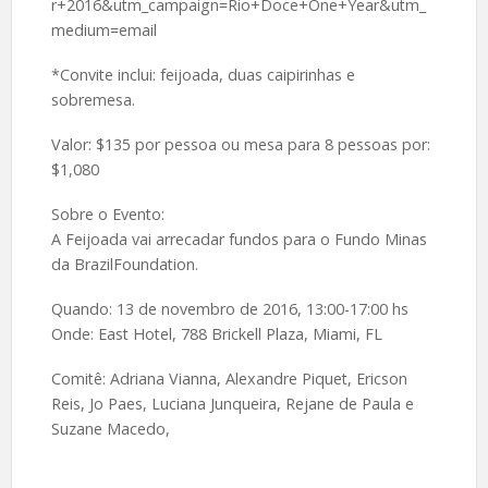
r+2016&utm_campaign=Rio+Doce+One+Year&utm_
medium=email
*Convite inclui: feijoada, duas caipirinhas e
sobremesa.
Valor: $135 por pessoa ou mesa para 8 pessoas por:
$1,080
Sobre o Evento:
A Feijoada vai arrecadar fundos para o Fundo Minas
da BrazilFoundation.
Quando: 13 de novembro de 2016, 13:00-17:00 hs
Onde: East Hotel, 788 Brickell Plaza, Miami, FL
Comitê: Adriana Vianna, Alexandre Piquet, Ericson
Reis, Jo Paes, Luciana Junqueira, Rejane de Paula e
Suzane Macedo,