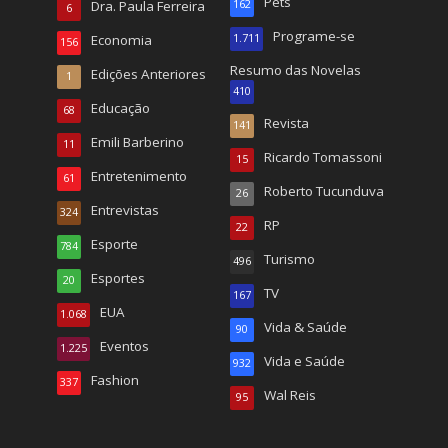
Pets
Dra. Paula Ferreira
162
6
Programe-se
Economia
1.711
156
Resumo das Novelas
Edições Anteriores
1
410
Educação
68
Revista
141
Emili Barberino
11
Ricardo Tomassoni
15
Entretenimento
61
Roberto Tucunduva
26
Entrevistas
324
RP
22
Esporte
784
Turismo
496
Esportes
20
TV
167
EUA
1.068
Vida & Saúde
90
Eventos
1.225
Vida e Saúde
932
Fashion
337
Wal Reis
95