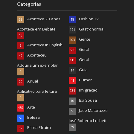
Categorias
Acontece 20 Anos
Fashion TV
38
18
Acontece em Debate
Gastronomia
171
13
Gente
103
Acontece in English
3
Geral
656
Aconteceu
49
Geral
115
Adquira um exemplar
Guia
14
1
Humor
Anual
41
20
Imigração
Aplicativo para leitura
234
1
Isa Souza
10
Arte
459
Jade Matarazzo
9
Beleza
52
José Roberto Luchetti
Blima Efraim
59
12