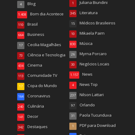
Juliana Biundini
Blog
1
4
Literatura
Bom dia Acontece
345
1.408
Médicos Brasileiros
Brasil
15
110
Mikaela Paim
Business
10
664
Música
Cecilia Magalhães
830
17
Myrna Porcaro
Ciência e Tecnologia
26
73
Negócios Locais
Cinema
30
434
News
Comunidade TV
1.157
113
News Top
Copa do Mundo
4
17
Nilson Lattari
Coronavirus
237
164
Orlando
Culinária
97
240
Paola Tucunduva
Decor
31
141
PDF para Download
Destaques
1
342