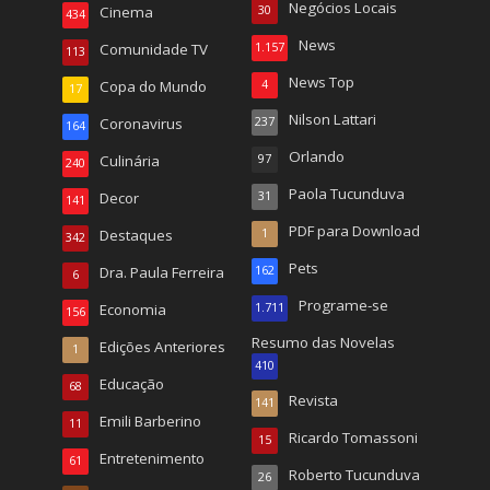
Negócios Locais
Cinema
30
434
News
Comunidade TV
1.157
113
News Top
Copa do Mundo
4
17
Nilson Lattari
Coronavirus
237
164
Orlando
Culinária
97
240
Paola Tucunduva
Decor
31
141
PDF para Download
Destaques
1
342
Pets
Dra. Paula Ferreira
162
6
Programe-se
Economia
1.711
156
Resumo das Novelas
Edições Anteriores
1
410
Educação
68
Revista
141
Emili Barberino
11
Ricardo Tomassoni
15
Entretenimento
61
Roberto Tucunduva
26