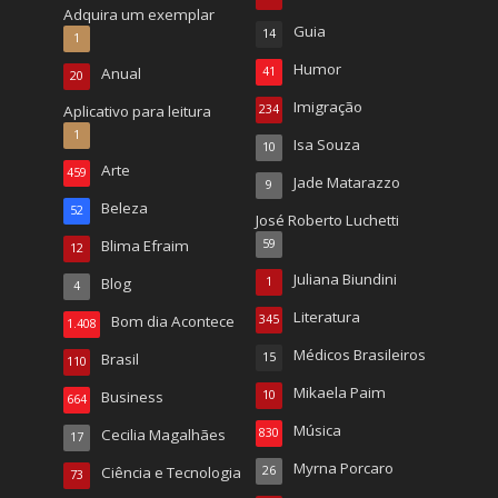
Adquira um exemplar
Guia
14
1
Humor
Anual
41
20
Imigração
Aplicativo para leitura
234
1
Isa Souza
10
Arte
459
Jade Matarazzo
9
Beleza
52
José Roberto Luchetti
Blima Efraim
59
12
Juliana Biundini
Blog
1
4
Literatura
Bom dia Acontece
345
1.408
Médicos Brasileiros
Brasil
15
110
Mikaela Paim
Business
10
664
Música
Cecilia Magalhães
830
17
Myrna Porcaro
Ciência e Tecnologia
26
73