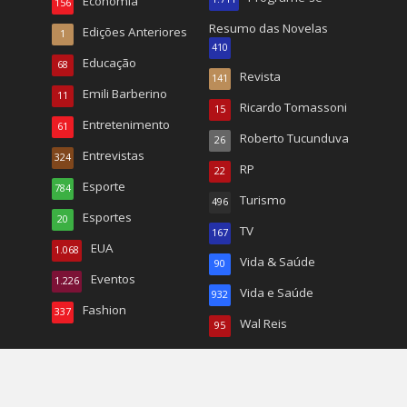
Economia
156
Resumo das Novelas
Edições Anteriores
1
410
Educação
68
Revista
141
Emili Barberino
11
Ricardo Tomassoni
15
Entretenimento
61
Roberto Tucunduva
26
Entrevistas
324
RP
22
Esporte
784
Turismo
496
Esportes
20
TV
167
EUA
1.068
Vida & Saúde
90
Eventos
1.226
Vida e Saúde
932
Fashion
337
Wal Reis
95