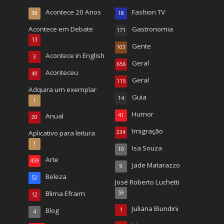
Acontece 20 Anos
Fashion TV
38
18
Acontece em Debate
Gastronomia
171
13
Gente
103
Acontece in English
3
Geral
656
Aconteceu
49
Geral
115
Adquira um exemplar
Guia
14
1
Humor
Anual
41
20
Imigração
Aplicativo para leitura
234
1
Isa Souza
10
Arte
459
Jade Matarazzo
9
Beleza
52
José Roberto Luchetti
Blima Efraim
59
12
Juliana Biundini
Blog
1
4