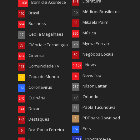
Literatura
Bom dia Acontece
345
1.408
Médicos Brasileiros
Brasil
15
110
Mikaela Paim
Business
10
664
Música
Cecilia Magalhães
830
17
Myrna Porcaro
Ciência e Tecnologia
26
73
Negócios Locais
Cinema
30
434
News
Comunidade TV
1.157
113
News Top
Copa do Mundo
4
17
Nilson Lattari
Coronavirus
237
164
Orlando
Culinária
97
240
Paola Tucunduva
Decor
31
141
PDF para Download
Destaques
1
342
Pets
Dra. Paula Ferreira
162
6
Programe-se
1.711