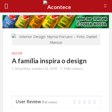
DECOR
A família inspira o design
terça-feira, outubro 22, 2019
3 Min Leitura
User Review
0
(
0
votes)