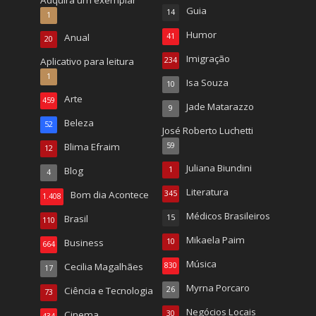
Guia
14
1
Humor
Anual
41
20
Imigração
Aplicativo para leitura
234
1
Isa Souza
10
Arte
459
Jade Matarazzo
9
Beleza
52
José Roberto Luchetti
Blima Efraim
59
12
Juliana Biundini
Blog
1
4
Literatura
Bom dia Acontece
345
1.408
Médicos Brasileiros
Brasil
15
110
Mikaela Paim
Business
10
664
Música
Cecilia Magalhães
830
17
Myrna Porcaro
Ciência e Tecnologia
26
73
Negócios Locais
Cinema
30
434