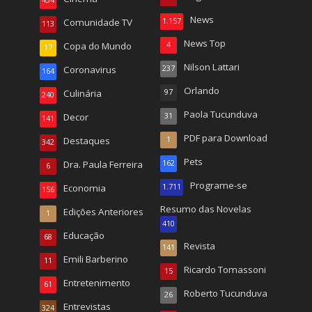
News
Comunidade TV
1.157
113
News Top
Copa do Mundo
4
17
Nilson Lattari
Coronavirus
237
164
Orlando
Culinária
97
240
Paola Tucunduva
Decor
31
141
PDF para Download
Destaques
1
342
Pets
Dra. Paula Ferreira
162
6
Programe-se
Economia
1.711
156
Resumo das Novelas
Edições Anteriores
1
410
Educação
68
Revista
141
Emili Barberino
11
Ricardo Tomassoni
15
Entretenimento
61
Roberto Tucunduva
26
Entrevistas
324