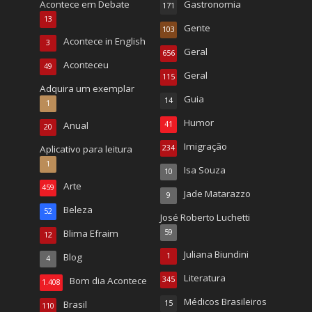
Acontece em Debate
Gastronomia
171
13
Gente
103
Acontece in English
3
Geral
656
Aconteceu
49
Geral
115
Adquira um exemplar
Guia
14
1
Humor
Anual
41
20
Imigração
Aplicativo para leitura
234
1
Isa Souza
10
Arte
459
Jade Matarazzo
9
Beleza
52
José Roberto Luchetti
Blima Efraim
59
12
Juliana Biundini
Blog
1
4
Literatura
Bom dia Acontece
345
1.408
Médicos Brasileiros
Brasil
15
110