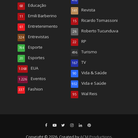
410
Educação
68
Revista
141
Emili Barberino
11
Ricardo Tomassoni
15
Entretenimento
61
Roberto Tucunduva
26
Entrevistas
324
RP
22
Esporte
784
Turismo
496
Esportes
20
TV
167
EUA
1.068
Vida & Saúde
90
Eventos
1.226
Vida e Saúde
932
Fashion
337
Wal Reis
95
Copyright © 2026. Created by
ACM Productions
.