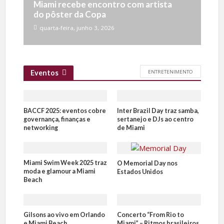
Miami recebe encontro com artista
do pôster da Copa
quarta-feira, junho 3, 2026
ENTRETENIMENTO
Eventos
BACCF 2025: eventos cobre
Inter Brazil Day traz samba,
governança, finanças e
sertanejo e DJs ao centro
networking
de Miami
Miami Swim Week 2025 traz
O Memorial Day nos
moda e glamour a Miami
Estados Unidos
Beach
Gilsons ao vivo em Orlando
Concerto “From Rio to
e Miami Beach
Miami” – Ritmos brasileiros