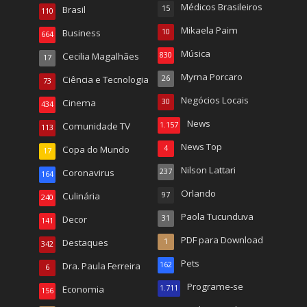
Médicos Brasileiros
Brasil
15
110
Mikaela Paim
Business
10
664
Música
Cecilia Magalhães
830
17
Myrna Porcaro
Ciência e Tecnologia
26
73
Negócios Locais
Cinema
30
434
News
Comunidade TV
1.157
113
News Top
Copa do Mundo
4
17
Nilson Lattari
Coronavirus
237
164
Orlando
Culinária
97
240
Paola Tucunduva
Decor
31
141
PDF para Download
Destaques
1
342
Pets
Dra. Paula Ferreira
162
6
Programe-se
Economia
1.711
156