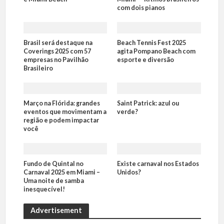
com dois pianos
Brasil será destaque na
Beach Tennis Fest 2025
Coverings 2025 com 57
agita Pompano Beach com
empresas no Pavilhão
esporte e diversão
Brasileiro
Março na Flórida: grandes
Saint Patrick: azul ou
eventos que movimentam a
verde?
região e podem impactar
você
Fundo de Quintal no
Existe carnaval nos Estados
Carnaval 2025 em Miami –
Unidos?
Uma noite de samba
inesquecível!
Advertisement