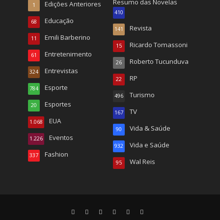
Resumo das Novelas
Edições Anteriores
1
410
Educação
68
Revista
141
Emili Barberino
11
Ricardo Tomassoni
15
Entretenimento
61
Roberto Tucunduva
26
Entrevistas
324
RP
22
Esporte
784
Turismo
496
Esportes
20
TV
167
EUA
1.068
Vida & Saúde
90
Eventos
1.226
Vida e Saúde
932
Fashion
337
Wal Reis
95