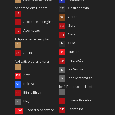
Acontece em Debate
Gastronomia
171
13
Gente
103
Acontece in English
3
Geral
656
Aconteceu
49
Geral
115
Adquira um exemplar
Guia
14
1
Humor
Anual
41
20
Imigração
Aplicativo para leitura
234
1
Isa Souza
10
Arte
459
Jade Matarazzo
9
Beleza
52
José Roberto Luchetti
Blima Efraim
59
12
Juliana Biundini
Blog
1
4
Literatura
Bom dia Acontece
345
1.408