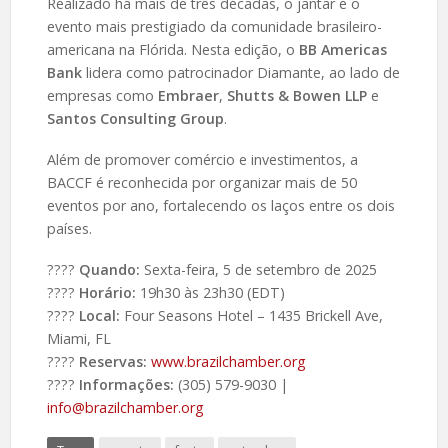
Realizado há mais de três décadas, o jantar é o
evento mais prestigiado da comunidade brasileiro-
americana na Flórida. Nesta edição, o
BB Americas
Bank
lidera como patrocinador Diamante, ao lado de
empresas como
Embraer
,
Shutts & Bowen LLP
e
Santos Consulting Group
.
Além de promover comércio e investimentos, a
BACCF é reconhecida por organizar mais de 50
eventos por ano, fortalecendo os laços entre os dois
países.
????
Quando:
Sexta-feira, 5 de setembro de 2025
????
Horário:
19h30 às 23h30 (EDT)
????
Local:
Four Seasons Hotel – 1435 Brickell Ave,
Miami, FL
????️
Reservas:
www.brazilchamber.org
????
Informações:
(305) 579-9030 |
info@brazilchamber.org