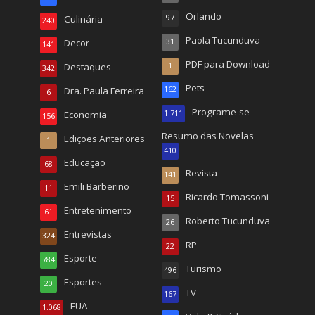
Orlando
Culinária
97
240
Paola Tucunduva
Decor
31
141
PDF para Download
Destaques
1
342
Pets
Dra. Paula Ferreira
162
6
Programe-se
Economia
1.711
156
Resumo das Novelas
Edições Anteriores
1
410
Educação
68
Revista
141
Emili Barberino
11
Ricardo Tomassoni
15
Entretenimento
61
Roberto Tucunduva
26
Entrevistas
324
RP
22
Esporte
784
Turismo
496
Esportes
20
TV
167
EUA
1.068