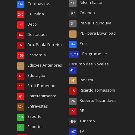
Nilson Lattari
Coronavirus
237
164
Orlando
Culinária
97
240
Paola Tucunduva
Decor
31
141
PDF para Download
Destaques
1
342
Pets
Dra. Paula Ferreira
162
6
Programe-se
Economia
1.711
156
Resumo das Novelas
Edições Anteriores
1
410
Educação
68
Revista
141
Emili Barberino
11
Ricardo Tomassoni
15
Entretenimento
61
Roberto Tucunduva
26
Entrevistas
324
RP
22
Esporte
784
Turismo
496
Esportes
20
TV
167