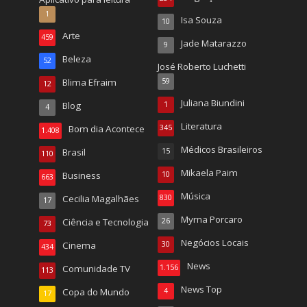
1
Isa Souza
10
Arte
459
Jade Matarazzo
9
Beleza
52
José Roberto Luchetti
Blima Efraim
59
12
Juliana Biundini
Blog
1
4
Literatura
Bom dia Acontece
345
1.408
Médicos Brasileiros
Brasil
15
110
Mikaela Paim
Business
10
663
Música
Cecilia Magalhães
830
17
Myrna Porcaro
Ciência e Tecnologia
26
73
Negócios Locais
Cinema
30
434
News
Comunidade TV
1.156
113
News Top
Copa do Mundo
4
17