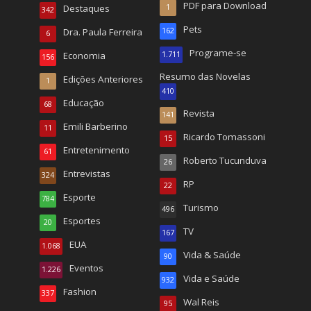
PDF para Download
Destaques
1
342
Pets
Dra. Paula Ferreira
162
6
Programe-se
Economia
1.711
156
Resumo das Novelas
Edições Anteriores
1
410
Educação
68
Revista
141
Emili Barberino
11
Ricardo Tomassoni
15
Entretenimento
61
Roberto Tucunduva
26
Entrevistas
324
RP
22
Esporte
784
Turismo
496
Esportes
20
TV
167
EUA
1.068
Vida & Saúde
90
Eventos
1.226
Vida e Saúde
932
Fashion
337
Wal Reis
95