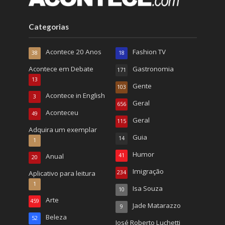
Categorias
Acontece 20 Anos
Fashion TV
38
18
Acontece em Debate
Gastronomia
171
13
Gente
103
Acontece in English
3
Geral
656
Aconteceu
49
Geral
115
Adquira um exemplar
Guia
14
1
Humor
Anual
41
20
Imigração
Aplicativo para leitura
234
1
Isa Souza
10
Arte
459
Jade Matarazzo
9
Beleza
52
José Roberto Luchetti