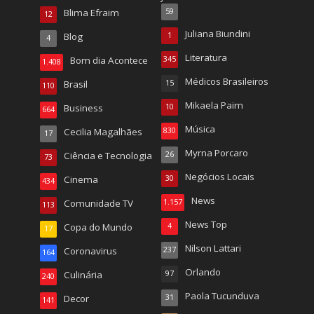
Blima Efraim
59
12
Juliana Biundini
Blog
1
4
Literatura
Bom dia Acontece
345
1.408
Médicos Brasileiros
Brasil
15
110
Mikaela Paim
Business
10
664
Música
Cecilia Magalhães
830
17
Myrna Porcaro
Ciência e Tecnologia
26
73
Negócios Locais
Cinema
30
434
News
Comunidade TV
1.157
113
News Top
Copa do Mundo
4
17
Nilson Lattari
Coronavirus
237
164
Orlando
Culinária
97
240
Paola Tucunduva
Decor
31
141