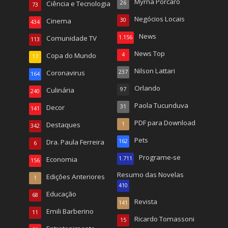
Myrna Porcaro
Ciência e Tecnologia
26
73
Negócios Locais
Cinema
30
434
News
Comunidade TV
1.156
113
News Top
Copa do Mundo
4
17
Nilson Lattari
Coronavirus
237
164
Orlando
Culinária
97
240
Paola Tucunduva
Decor
31
141
PDF para Download
Destaques
1
342
Pets
Dra. Paula Ferreira
162
6
Programe-se
Economia
1.711
156
Resumo das Novelas
Edições Anteriores
1
410
Educação
68
Revista
141
Emili Barberino
11
Ricardo Tomassoni
15