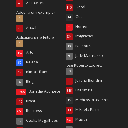
Aconteceu
49
Geral
115
Adquira um exemplar
Guia
14
1
Humor
Anual
41
20
Imigração
Aplicativo para leitura
234
1
Isa Souza
10
Arte
459
Jade Matarazzo
9
Beleza
52
José Roberto Luchetti
Blima Efraim
59
12
Juliana Biundini
Blog
1
4
Literatura
Bom dia Acontece
345
1.408
Médicos Brasileiros
Brasil
15
110
Mikaela Paim
Business
10
663
Música
Cecilia Magalhães
830
17