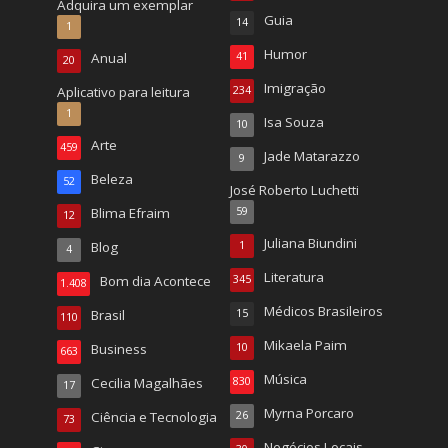
Adquira um exemplar
Guia
14
1
Humor
Anual
41
20
Imigração
Aplicativo para leitura
234
1
Isa Souza
10
Arte
459
Jade Matarazzo
9
Beleza
52
José Roberto Luchetti
Blima Efraim
59
12
Juliana Biundini
Blog
1
4
Literatura
Bom dia Acontece
345
1.408
Médicos Brasileiros
Brasil
15
110
Mikaela Paim
Business
10
663
Música
Cecilia Magalhães
830
17
Myrna Porcaro
Ciência e Tecnologia
26
73
Negócios Locais