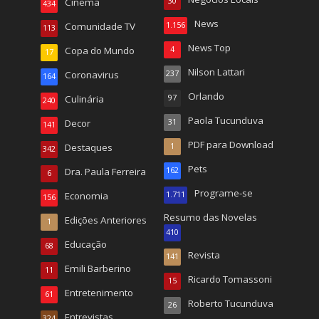
Cinema
30
434
News
Comunidade TV
1.156
113
News Top
Copa do Mundo
4
17
Nilson Lattari
Coronavirus
237
164
Orlando
Culinária
97
240
Paola Tucunduva
Decor
31
141
PDF para Download
Destaques
1
342
Pets
Dra. Paula Ferreira
162
6
Programe-se
Economia
1.711
156
Resumo das Novelas
Edições Anteriores
1
410
Educação
68
Revista
141
Emili Barberino
11
Ricardo Tomassoni
15
Entretenimento
61
Roberto Tucunduva
26
Entrevistas
324