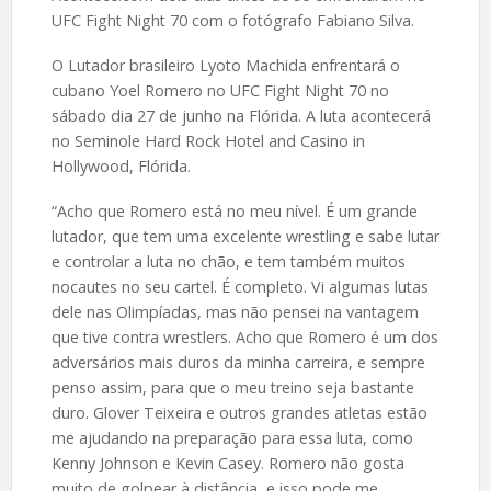
UFC Fight Night 70 com o fotógrafo Fabiano Silva.
O Lutador brasileiro Lyoto Machida enfrentará o
cubano Yoel Romero no UFC Fight Night 70 no
sábado dia 27 de junho na Flórida. A luta acontecerá
no Seminole Hard Rock Hotel and Casino in
Hollywood, Flórida.
“Acho que Romero está no meu nível. É um grande
lutador, que tem uma excelente wrestling e sabe lutar
e controlar a luta no chão, e tem também muitos
nocautes no seu cartel. É completo. Vi algumas lutas
dele nas Olimpíadas, mas não pensei na vantagem
que tive contra wrestlers. Acho que Romero é um dos
adversários mais duros da minha carreira, e sempre
penso assim, para que o meu treino seja bastante
duro. Glover Teixeira e outros grandes atletas estão
me ajudando na preparação para essa luta, como
Kenny Johnson e Kevin Casey. Romero não gosta
muito de golpear à distância, e isso pode me