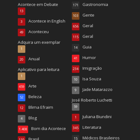
Acontece em Debate
Gastronomia
171
13
Gente
103
Acontece in English
3
Geral
656
Aconteceu
49
Geral
115
Adquira um exemplar
Guia
14
1
Humor
Anual
41
20
Imigração
Aplicativo para leitura
234
1
Isa Souza
10
Arte
459
Jade Matarazzo
9
Beleza
52
José Roberto Luchetti
Blima Efraim
59
12
Juliana Biundini
Blog
1
4
Literatura
Bom dia Acontece
345
1.408
Médicos Brasileiros
Brasil
15
110