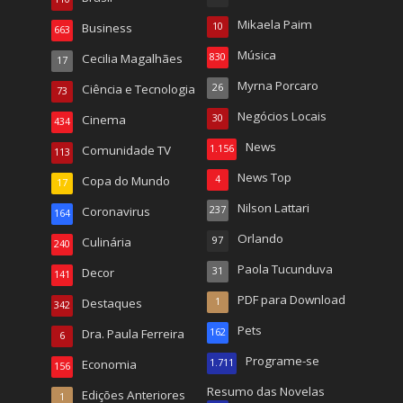
Mikaela Paim
Business
10
663
Música
Cecilia Magalhães
830
17
Myrna Porcaro
Ciência e Tecnologia
26
73
Negócios Locais
Cinema
30
434
News
Comunidade TV
1.156
113
News Top
Copa do Mundo
4
17
Nilson Lattari
Coronavirus
237
164
Orlando
Culinária
97
240
Paola Tucunduva
Decor
31
141
PDF para Download
Destaques
1
342
Pets
Dra. Paula Ferreira
162
6
Programe-se
Economia
1.711
156
Resumo das Novelas
Edições Anteriores
1