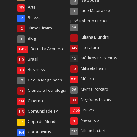
Isa Souza
10
Arte
459
Jade Matarazzo
9
Beleza
52
José Roberto Luchetti
Blima Efraim
59
12
Juliana Biundini
Blog
1
4
Literatura
Bom dia Acontece
345
1.408
Médicos Brasileiros
Brasil
15
110
Mikaela Paim
Business
10
663
Música
Cecilia Magalhães
830
17
Myrna Porcaro
Ciência e Tecnologia
26
73
Negócios Locais
Cinema
30
434
News
Comunidade TV
1.156
113
News Top
Copa do Mundo
4
17
Nilson Lattari
Coronavirus
237
164