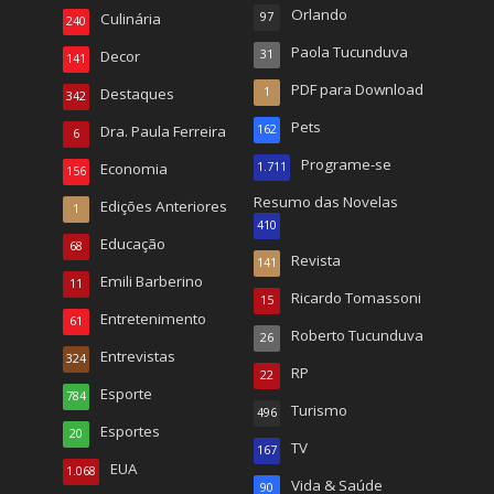
Orlando
Culinária
97
240
Paola Tucunduva
Decor
31
141
PDF para Download
Destaques
1
342
Pets
Dra. Paula Ferreira
162
6
Programe-se
Economia
1.711
156
Resumo das Novelas
Edições Anteriores
1
410
Educação
68
Revista
141
Emili Barberino
11
Ricardo Tomassoni
15
Entretenimento
61
Roberto Tucunduva
26
Entrevistas
324
RP
22
Esporte
784
Turismo
496
Esportes
20
TV
167
EUA
1.068
Vida & Saúde
90