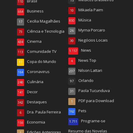
Brasil
15
110
Mikaela Paim
Business
10
664
Música
Cecilia Magalhães
830
17
Myrna Porcaro
Ciência e Tecnologia
26
73
Negócios Locais
Cinema
30
434
News
Comunidade TV
1.157
113
News Top
Copa do Mundo
4
17
Nilson Lattari
Coronavirus
237
164
Orlando
Culinária
97
240
Paola Tucunduva
Decor
31
141
PDF para Download
Destaques
1
342
Pets
Dra. Paula Ferreira
162
6
Programe-se
Economia
1.711
156
Resumo das Novelas
Edições Anteriores
1