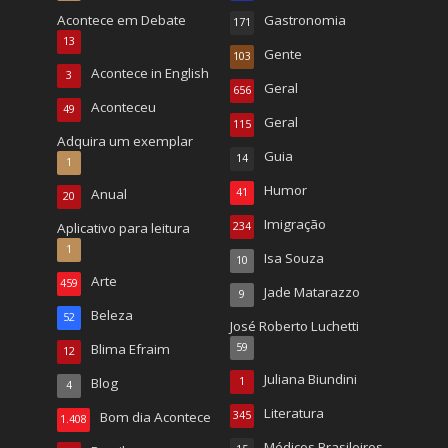
Acontece em Debate
Gastronomia
171
13
Gente
103
Acontece in English
3
Geral
656
Aconteceu
49
Geral
115
Adquira um exemplar
Guia
14
1
Humor
Anual
41
20
Imigração
Aplicativo para leitura
234
1
Isa Souza
10
Arte
459
Jade Matarazzo
9
Beleza
52
José Roberto Luchetti
Blima Efraim
59
12
Juliana Biundini
Blog
1
4
Literatura
Bom dia Acontece
345
1.408
Médicos Brasileiros