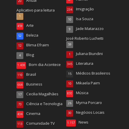
Anual
20
Imigração
Aplicativo para leitura
234
1
Isa Souza
10
Arte
459
Jade Matarazzo
9
Beleza
52
José Roberto Luchetti
Blima Efraim
59
12
Juliana Biundini
Blog
1
4
Literatura
Bom dia Acontece
345
1.408
Médicos Brasileiros
Brasil
15
110
Mikaela Paim
Business
10
664
Música
Cecilia Magalhães
830
17
Myrna Porcaro
Ciência e Tecnologia
26
73
Negócios Locais
Cinema
30
434
News
Comunidade TV
1.157
113