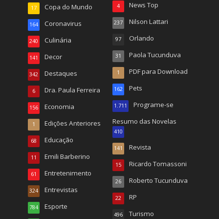
News Top
Copa do Mundo
4
17
Nilson Lattari
Coronavirus
237
164
Orlando
Culinária
97
240
Paola Tucunduva
Decor
31
141
PDF para Download
Destaques
1
342
Pets
Dra. Paula Ferreira
162
6
Programe-se
Economia
1.711
156
Resumo das Novelas
Edições Anteriores
1
410
Educação
68
Revista
141
Emili Barberino
11
Ricardo Tomassoni
15
Entretenimento
61
Roberto Tucunduva
26
Entrevistas
324
RP
22
Esporte
784
Turismo
496