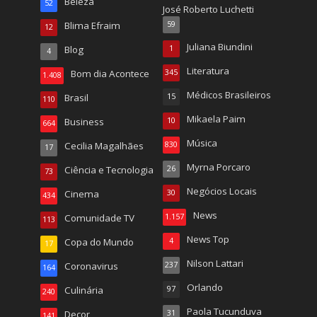
Beleza
52
José Roberto Luchetti
Blima Efraim
59
12
Juliana Biundini
Blog
1
4
Literatura
Bom dia Acontece
345
1.408
Médicos Brasileiros
Brasil
15
110
Mikaela Paim
Business
10
664
Música
Cecilia Magalhães
830
17
Myrna Porcaro
Ciência e Tecnologia
26
73
Negócios Locais
Cinema
30
434
News
Comunidade TV
1.157
113
News Top
Copa do Mundo
4
17
Nilson Lattari
Coronavirus
237
164
Orlando
Culinária
97
240
Paola Tucunduva
Decor
31
141