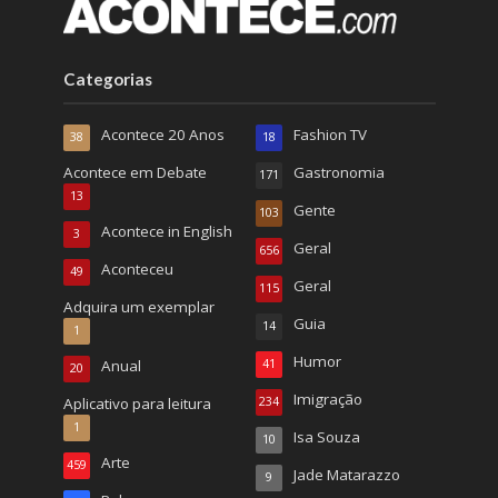
Categorias
Acontece 20 Anos
Fashion TV
38
18
Acontece em Debate
Gastronomia
171
13
Gente
103
Acontece in English
3
Geral
656
Aconteceu
49
Geral
115
Adquira um exemplar
Guia
14
1
Humor
Anual
41
20
Imigração
Aplicativo para leitura
234
1
Isa Souza
10
Arte
459
Jade Matarazzo
9