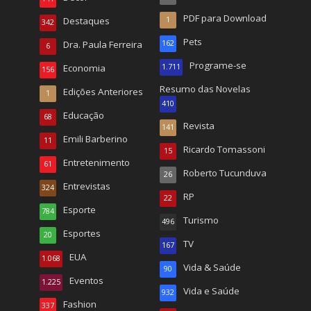
PDF para Download
Destaques
1
342
Pets
Dra. Paula Ferreira
162
6
Programe-se
Economia
1.711
156
Resumo das Novelas
Edições Anteriores
1
410
Educação
68
Revista
141
Emili Barberino
11
Ricardo Tomassoni
15
Entretenimento
61
Roberto Tucunduva
26
Entrevistas
324
RP
22
Esporte
784
Turismo
496
Esportes
20
TV
167
EUA
1.068
Vida & Saúde
90
Eventos
1.225
Vida e Saúde
932
Fashion
337