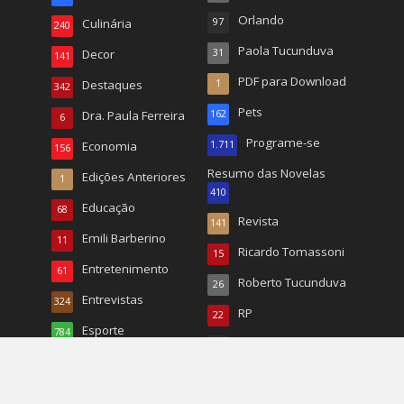
Orlando
Culinária
97
240
Paola Tucunduva
Decor
31
141
PDF para Download
Destaques
1
342
Pets
Dra. Paula Ferreira
162
6
Programe-se
Economia
1.711
156
Resumo das Novelas
Edições Anteriores
1
410
Educação
68
Revista
141
Emili Barberino
11
Ricardo Tomassoni
15
Entretenimento
61
Roberto Tucunduva
26
Entrevistas
324
RP
22
Esporte
784
Turismo
496
Esportes
20
TV
167
EUA
1.068