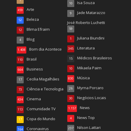
Isa Souza
10
Arte
459
Jade Matarazzo
9
Beleza
52
José Roberto Luchetti
Blima Efraim
59
12
Juliana Biundini
Blog
1
4
Literatura
Bom dia Acontece
345
1.408
Médicos Brasileiros
Brasil
15
110
Mikaela Paim
Business
10
664
Música
Cecilia Magalhães
830
17
Myrna Porcaro
Ciência e Tecnologia
26
73
Negócios Locais
Cinema
30
434
News
Comunidade TV
1.157
113
News Top
Copa do Mundo
4
17
Nilson Lattari
Coronavirus
237
164