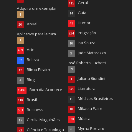
Geral
115
Adquira um exemplar
Guia
14
1
Humor
Anual
41
20
Imigração
Aplicativo para leitura
234
1
Isa Souza
10
Arte
459
Jade Matarazzo
9
Beleza
52
José Roberto Luchetti
Blima Efraim
59
12
Juliana Biundini
Blog
1
4
Literatura
Bom dia Acontece
345
1.408
Médicos Brasileiros
Brasil
15
110
Mikaela Paim
Business
10
663
Música
Cecilia Magalhães
830
17
Myrna Porcaro
Ciência e Tecnologia
26
73