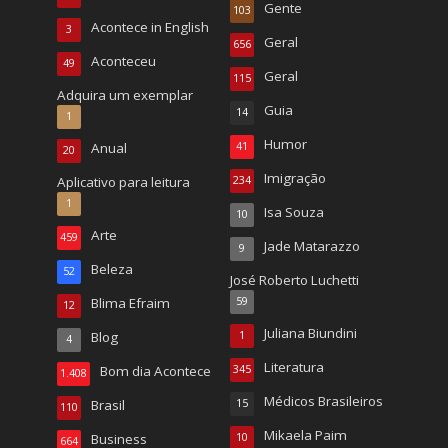
Gente
103
Acontece in English
3
Geral
656
Aconteceu
49
Geral
115
Adquira um exemplar
Guia
14
1
Humor
Anual
41
20
Imigração
Aplicativo para leitura
234
1
Isa Souza
10
Arte
459
Jade Matarazzo
9
Beleza
52
José Roberto Luchetti
Blima Efraim
59
12
Juliana Biundini
Blog
1
4
Literatura
Bom dia Acontece
345
1.408
Médicos Brasileiros
Brasil
15
110
Mikaela Paim
Business
10
664