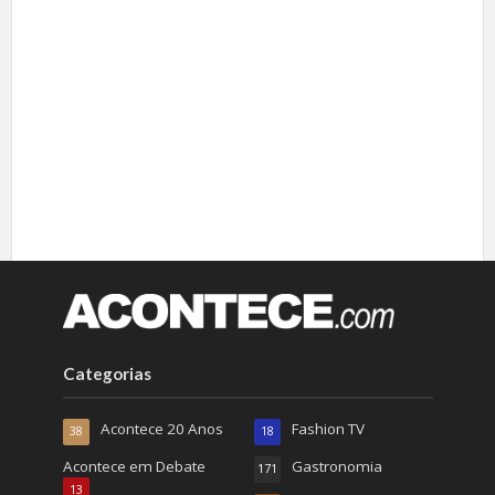
Categorias
Acontece 20 Anos
Fashion TV
38
18
Acontece em Debate
Gastronomia
171
13