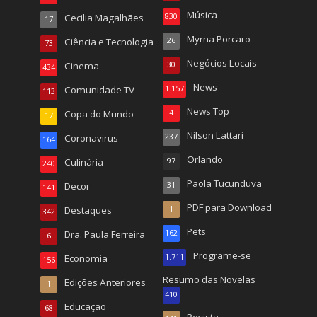
Música
Cecilia Magalhães
830
17
Myrna Porcaro
Ciência e Tecnologia
26
73
Negócios Locais
Cinema
30
434
News
Comunidade TV
1.157
113
News Top
Copa do Mundo
4
17
Nilson Lattari
Coronavirus
237
164
Orlando
Culinária
97
240
Paola Tucunduva
Decor
31
141
PDF para Download
Destaques
1
342
Pets
Dra. Paula Ferreira
162
6
Programe-se
Economia
1.711
156
Resumo das Novelas
Edições Anteriores
1
410
Educação
68