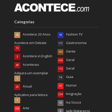
Categorias
Acontece 20 Anos
Fashion TV
38
18
Acontece em Debate
Gastronomia
171
13
Gente
103
Acontece in English
3
Geral
656
Aconteceu
49
Geral
115
Adquira um exemplar
Guia
14
1
Humor
Anual
41
20
Imigração
Aplicativo para leitura
234
1
Isa Souza
10
Arte
459
Jade Matarazzo
9