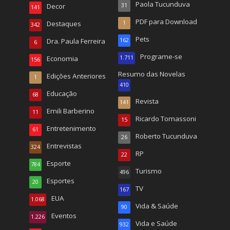
Paola Tucunduva
Decor
31
141
PDF para Download
Destaques
1
342
Pets
Dra. Paula Ferreira
162
6
Programe-se
Economia
1.711
156
Resumo das Novelas
Edições Anteriores
1
410
Educação
68
Revista
141
Emili Barberino
11
Ricardo Tomassoni
15
Entretenimento
61
Roberto Tucunduva
26
Entrevistas
324
RP
22
Esporte
784
Turismo
496
Esportes
20
TV
167
EUA
1.068
Vida & Saúde
90
Eventos
1.226
Vida e Saúde
932