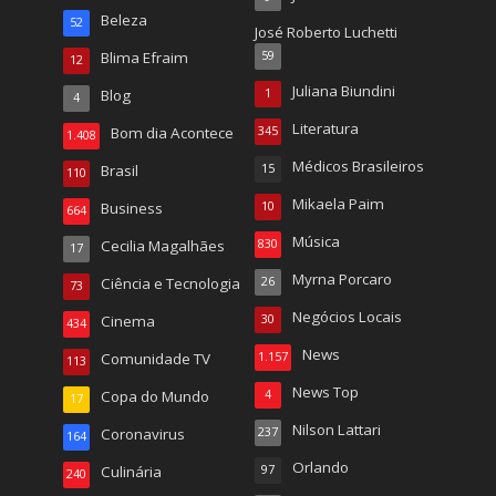
Beleza
52
José Roberto Luchetti
Blima Efraim
59
12
Juliana Biundini
Blog
1
4
Literatura
Bom dia Acontece
345
1.408
Médicos Brasileiros
Brasil
15
110
Mikaela Paim
Business
10
664
Música
Cecilia Magalhães
830
17
Myrna Porcaro
Ciência e Tecnologia
26
73
Negócios Locais
Cinema
30
434
News
Comunidade TV
1.157
113
News Top
Copa do Mundo
4
17
Nilson Lattari
Coronavirus
237
164
Orlando
Culinária
97
240