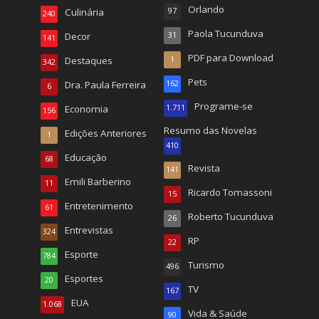
Orlando
Culinária
97
240
Paola Tucunduva
Decor
31
141
PDF para Download
Destaques
1
342
Pets
Dra. Paula Ferreira
162
6
Programe-se
Economia
1.711
156
Resumo das Novelas
Edições Anteriores
1
410
Educação
68
Revista
141
Emili Barberino
11
Ricardo Tomassoni
15
Entretenimento
61
Roberto Tucunduva
26
Entrevistas
324
RP
22
Esporte
784
Turismo
496
Esportes
20
TV
167
EUA
1.068
Vida & Saúde
90