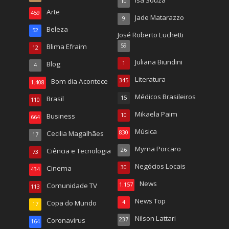
Isa Souza
10
Arte
459
Jade Matarazzo
9
Beleza
52
José Roberto Luchetti
Blima Efraim
59
12
Juliana Biundini
Blog
1
4
Literatura
Bom dia Acontece
345
1.408
Médicos Brasileiros
Brasil
15
110
Mikaela Paim
Business
10
664
Música
Cecilia Magalhães
830
17
Myrna Porcaro
Ciência e Tecnologia
26
73
Negócios Locais
Cinema
30
434
News
Comunidade TV
1.157
113
News Top
Copa do Mundo
4
17
Nilson Lattari
Coronavirus
237
164