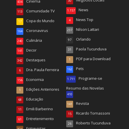
Negócios Locais
Cinema
30
434
News
Comunidade TV
1.157
113
News Top
Copa do Mundo
4
17
Nilson Lattari
Coronavirus
237
164
Orlando
Culinária
97
240
Paola Tucunduva
Decor
31
141
PDF para Download
Destaques
1
342
Pets
Dra. Paula Ferreira
162
6
Programe-se
Economia
1.711
156
Resumo das Novelas
Edições Anteriores
1
410
Educação
68
Revista
141
Emili Barberino
11
Ricardo Tomassoni
15
Entretenimento
61
Roberto Tucunduva
26
Entrevistas