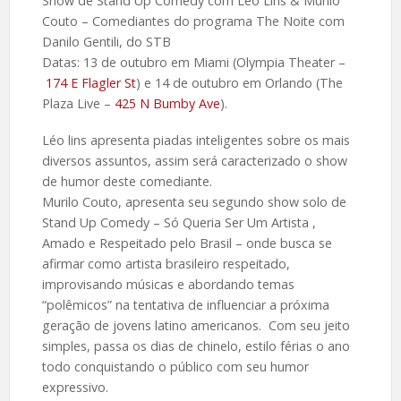
Show de Stand Up Comedy com Leo Lins & Murilo
Couto – Comediantes do programa The Noite com
Danilo Gentili, do STB
Datas: 13 de outubro em Miami (Olympia Theater –
174 E Flagler St
) e 14 de outubro em Orlando (The
Plaza Live –
425 N Bumby Ave
).
Léo lins apresenta piadas inteligentes sobre os mais
diversos assuntos, assim será caracterizado o show
de humor deste comediante.
Murilo Couto, apresenta seu segundo show solo de
Stand Up Comedy – Só Queria Ser Um Artista ,
Amado e Respeitado pelo Brasil – onde busca se
afirmar como artista brasileiro respeitado,
improvisando músicas e abordando temas
“polêmicos” na tentativa de influenciar a próxima
geração de jovens latino americanos. Com seu jeito
simples, passa os dias de chinelo, estilo férias o ano
todo conquistando o público com seu humor
expressivo.