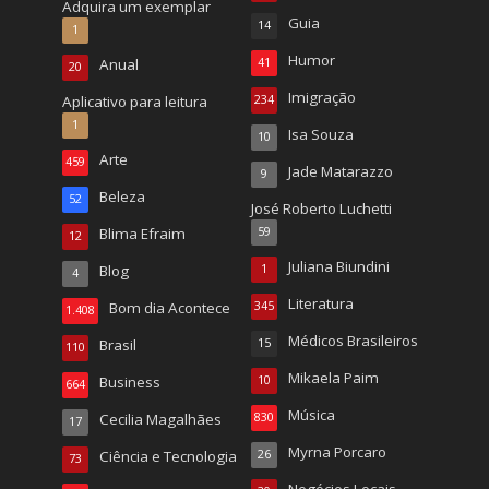
Adquira um exemplar
Guia
14
1
Humor
Anual
41
20
Imigração
Aplicativo para leitura
234
1
Isa Souza
10
Arte
459
Jade Matarazzo
9
Beleza
52
José Roberto Luchetti
Blima Efraim
59
12
Juliana Biundini
Blog
1
4
Literatura
Bom dia Acontece
345
1.408
Médicos Brasileiros
Brasil
15
110
Mikaela Paim
Business
10
664
Música
Cecilia Magalhães
830
17
Myrna Porcaro
Ciência e Tecnologia
26
73