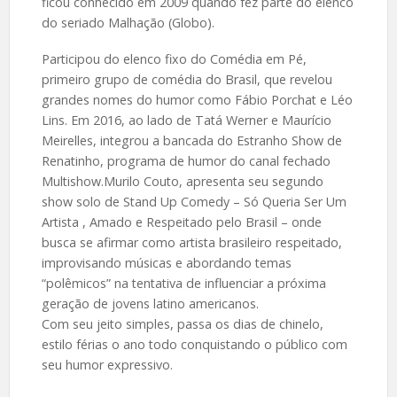
ficou conhecido em 2009 quando fez parte do elenco
do seriado Malhação (Globo).
Participou do elenco fixo do Comédia em Pé,
primeiro grupo de comédia do Brasil, que revelou
grandes nomes do humor como Fábio Porchat e Léo
Lins. Em 2016, ao lado de Tatá Werner e Maurício
Meirelles, integrou a bancada do Estranho Show de
Renatinho, programa de humor do canal fechado
Multishow.Murilo Couto, apresenta seu segundo
show solo de Stand Up Comedy – Só Queria Ser Um
Artista , Amado e Respeitado pelo Brasil – onde
busca se afirmar como artista brasileiro respeitado,
improvisando músicas e abordando temas
“polêmicos” na tentativa de influenciar a próxima
geração de jovens latino americanos.
Com seu jeito simples, passa os dias de chinelo,
estilo férias o ano todo conquistando o público com
seu humor expressivo.