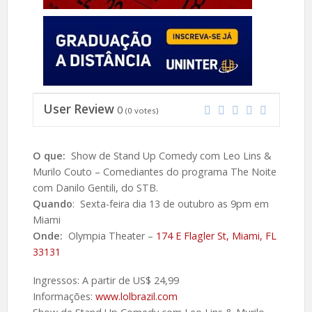
User Review
0
(
0
votes)
O que:
Show de Stand Up Comedy com Leo Lins &
Murilo Couto – Comediantes do programa The Noite
com Danilo Gentili, do STB.
Quando
: Sexta-feira dia 13 de outubro as 9pm em
Miami
Onde:
Olympia Theater –
174 E Flagler St, Miami, FL
33131
Ingressos: A partir de US$ 24,99
Informações:
www.lolbrazil.com