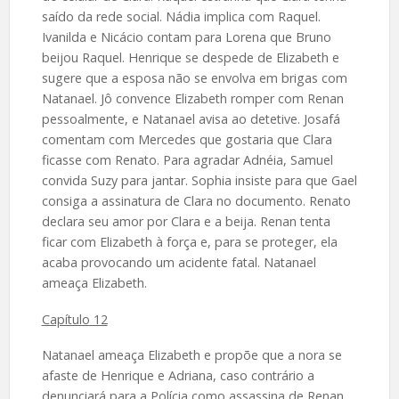
saído da rede social. Nádia implica com Raquel.
Ivanilda e Nicácio contam para Lorena que Bruno
beijou Raquel. Henrique se despede de Elizabeth e
sugere que a esposa não se envolva em brigas com
Natanael. Jô convence Elizabeth romper com Renan
pessoalmente, e Natanael avisa ao detetive. Josafá
comentam com Mercedes que gostaria que Clara
ficasse com Renato. Para agradar Adnéia, Samuel
convida Suzy para jantar. Sophia insiste para que Gael
consiga a assinatura de Clara no documento. Renato
declara seu amor por Clara e a beija. Renan tenta
ficar com Elizabeth à força e, para se proteger, ela
acaba provocando um acidente fatal. Natanael
ameaça Elizabeth.
Capítulo 12
Natanael ameaça Elizabeth e propõe que a nora se
afaste de Henrique e Adriana, caso contrário a
denunciará para a Polícia como assassina de Renan.