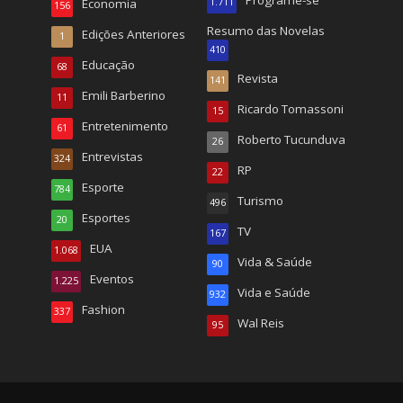
Economia
1.711
156
Resumo das Novelas
Edições Anteriores
1
410
Educação
68
Revista
141
Emili Barberino
11
Ricardo Tomassoni
15
Entretenimento
61
Roberto Tucunduva
26
Entrevistas
324
RP
22
Esporte
784
Turismo
496
Esportes
20
TV
167
EUA
1.068
Vida & Saúde
90
Eventos
1.225
Vida e Saúde
932
Fashion
337
Wal Reis
95