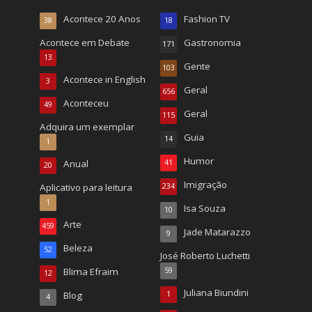
Acontece 20 Anos
Fashion TV
38
18
Acontece em Debate
Gastronomia
171
13
Gente
103
Acontece in English
3
Geral
656
Aconteceu
49
Geral
115
Adquira um exemplar
Guia
14
1
Humor
Anual
41
20
Imigração
Aplicativo para leitura
234
1
Isa Souza
10
Arte
459
Jade Matarazzo
9
Beleza
52
José Roberto Luchetti
Blima Efraim
59
12
Juliana Biundini
Blog
1
4