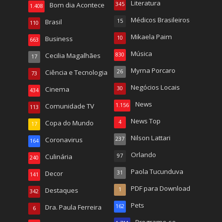
Literatura
Bom dia Acontece
345
1.408
Médicos Brasileiros
Brasil
15
110
Mikaela Paim
Business
10
663
Música
Cecilia Magalhães
830
17
Myrna Porcaro
Ciência e Tecnologia
26
73
Negócios Locais
Cinema
30
434
News
Comunidade TV
1.156
113
News Top
Copa do Mundo
4
17
Nilson Lattari
Coronavirus
237
164
Orlando
Culinária
97
240
Paola Tucunduva
Decor
31
141
PDF para Download
Destaques
1
342
Pets
Dra. Paula Ferreira
162
6
Programe-se