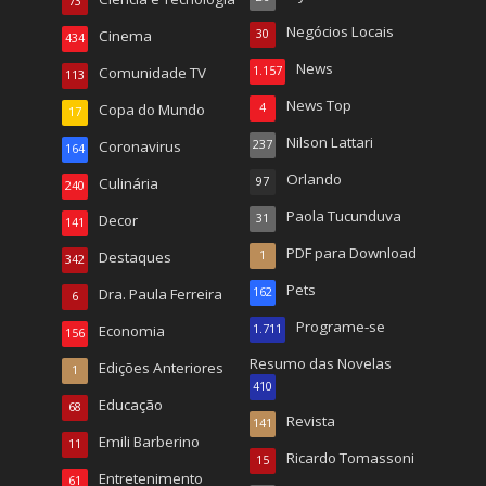
73
Negócios Locais
Cinema
30
434
News
Comunidade TV
1.157
113
News Top
Copa do Mundo
4
17
Nilson Lattari
Coronavirus
237
164
Orlando
Culinária
97
240
Paola Tucunduva
Decor
31
141
PDF para Download
Destaques
1
342
Pets
Dra. Paula Ferreira
162
6
Programe-se
Economia
1.711
156
Resumo das Novelas
Edições Anteriores
1
410
Educação
68
Revista
141
Emili Barberino
11
Ricardo Tomassoni
15
Entretenimento
61