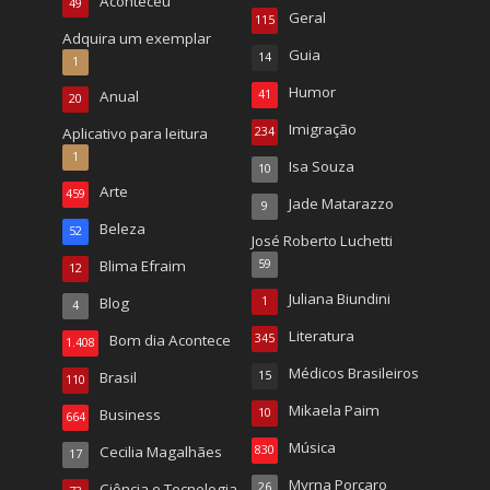
Aconteceu
49
Geral
115
Adquira um exemplar
Guia
14
1
Humor
Anual
41
20
Imigração
Aplicativo para leitura
234
1
Isa Souza
10
Arte
459
Jade Matarazzo
9
Beleza
52
José Roberto Luchetti
Blima Efraim
59
12
Juliana Biundini
Blog
1
4
Literatura
Bom dia Acontece
345
1.408
Médicos Brasileiros
Brasil
15
110
Mikaela Paim
Business
10
664
Música
Cecilia Magalhães
830
17
Myrna Porcaro
Ciência e Tecnologia
26