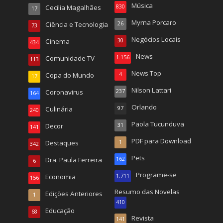
Música
Cecilia Magalhães
830
17
Myrna Porcaro
Ciência e Tecnologia
26
73
Negócios Locais
Cinema
30
434
News
Comunidade TV
1.156
113
News Top
Copa do Mundo
4
17
Nilson Lattari
Coronavirus
237
164
Orlando
Culinária
97
240
Paola Tucunduva
Decor
31
141
PDF para Download
Destaques
1
342
Pets
Dra. Paula Ferreira
162
6
Programe-se
Economia
1.711
156
Resumo das Novelas
Edições Anteriores
1
410
Educação
68
Revista
141