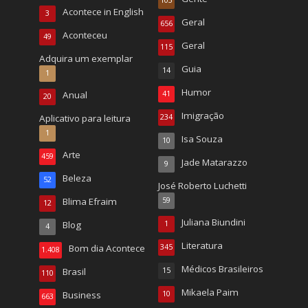
103
Acontece in English
3
Geral
656
Aconteceu
49
Geral
115
Adquira um exemplar
Guia
14
1
Humor
Anual
41
20
Imigração
Aplicativo para leitura
234
1
Isa Souza
10
Arte
459
Jade Matarazzo
9
Beleza
52
José Roberto Luchetti
Blima Efraim
59
12
Juliana Biundini
Blog
1
4
Literatura
Bom dia Acontece
345
1.408
Médicos Brasileiros
Brasil
15
110
Mikaela Paim
Business
10
663