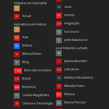
Adquira um exemplar
Guia
14
1
Humor
Anual
41
20
Imigração
Aplicativo para leitura
234
1
Isa Souza
10
Arte
459
Jade Matarazzo
9
Beleza
52
José Roberto Luchetti
Blima Efraim
59
12
Juliana Biundini
Blog
1
4
Literatura
Bom dia Acontece
345
1.408
Médicos Brasileiros
Brasil
15
110
Mikaela Paim
Business
10
664
Música
Cecilia Magalhães
830
17
Myrna Porcaro
Ciência e Tecnologia
26
73