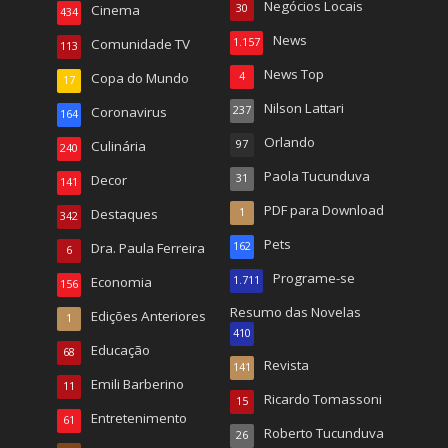
Negócios Locais
Cinema
30
434
News
Comunidade TV
1.157
113
News Top
Copa do Mundo
4
17
Nilson Lattari
Coronavirus
237
164
Orlando
Culinária
97
240
Paola Tucunduva
Decor
31
141
PDF para Download
Destaques
1
342
Pets
Dra. Paula Ferreira
162
6
Programe-se
Economia
1.711
156
Resumo das Novelas
Edições Anteriores
1
410
Educação
68
Revista
141
Emili Barberino
11
Ricardo Tomassoni
15
Entretenimento
61
Roberto Tucunduva
26