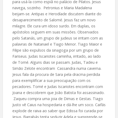
para usá-la como espiã no palácio de Pilatos. Jesus
navega, sozinho. Petronius e Maria Madalena
beijam-se. Antipas e Herodíade discutem diante do
desaparecimento de Salomé. Jesus faz um novo
milagre. Ele cura um idoso surdo. Em duplas, os
apóstolos seguem em suas missões. Observados
pelo Satanás, um grupo de judeus se irritam com as
palavras de Natanael e Tiago Menor. Tiago Maior e
Filipe são expulsos da sinagoga por um grupo de
Fariseus. Judas Iscariotes caminha, irritado, ao lado
de Tomé. Alguns dias se passam. Judas, Tadeu e
Simão Zelote encontram Cassandra numa caverna.
Jesus fala da procura de Sara pela dracma perdida
para exemplificar a sua preocupação com os
pecadores. Tomé e Judas Iscariotes encontram com
Joana e descobrem que João Batista foi assassinado.
Zaqueu compra uma joia de Dimas e Gestas. Tiago
Justo vê Caius na hospedaria e dá-lhe um soco. Caifás
explode de raiva ao saber que Edissa foi curada por
Jesus. Barrabás tenta seduzir Adela e surpreende-se