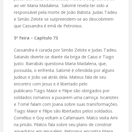
ao ver Maria Madalena. Salomé revela ter sido a
responsável pela morte de João Batista. Judas Tadeu
e Simão Zelote se surpreendem-se ao descobrirem
que Cassandra é irmã de Petronius.
5ª feira – Capítulo 73
Cassandra é curada por Simão Zelote e Judas Tadeu.
Satanás diverte-se diante da briga de Caius e Tiago
Justo. Barrabás questiona Maria Madalena, que,
possuída, o enfrenta. Salomé é ofendida por alguns
Judeus e João vai atrás dela. Mateus fala de seu
encontro com Jesus e é libertado pelo
publicano.Tiago Maior e Filipe são obrigados por
soldados romanos a puxarem uma carroça. Iscariotes
e Tomé falam com Joana sobre suas transformações.
Tiago Maior e Filipe são libertados pelos soldados.
Cornélius e Goy voltam a Cafarnaum. Malco visita Ami
na prisão. Pilatos fala sobre seu plano de construir
aquedutos em Jerusalém. Petronius encontra Maria