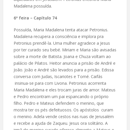
Madalena possuída.
6ª feira – Capítulo 74
Possuída, Maria Madalena tenta atacar Petronius.
Madalena recupera a consciência e implora pra
Petronius prendê-la. Uma mulher agradece a Jesus
por ter curado seu bebé. Miriam e Maria são avisadas
sobre a morte de Batista. Joana e Chuza voltam ao
palácio de Pilatos. Heitor anuncia a prisão de André e
João. João e André são levados para a prisão. Edissa
conversa com Judas, Iscariotes e Tomé. Caifás
insinua-se para com Livona. Petronius acorrenta
Maria Madalena e eles trocam juras de amor. Mateus
e Pedro encontram um pai espancando o próprio
filho. Pedro e Mateus defendem o menino, que
mostra ter os pés defeituosos. Os apóstolos curam
o menino. Adela vende cestos nas ruas de Jerusalém
e recebe a ajuda de Zaqueu. Jesus ora solitário. A
irmã do menino curado oferece alimento a Mateus e