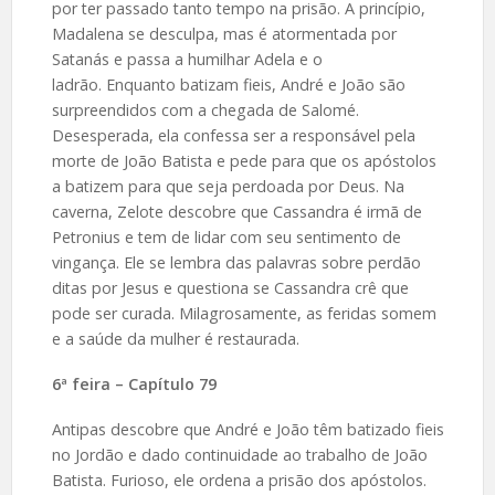
por ter passado tanto tempo na prisão. A princípio,
Madalena se desculpa, mas é atormentada por
Satanás e passa a humilhar Adela e o
ladrão. Enquanto batizam fieis, André e João são
surpreendidos com a chegada de Salomé.
Desesperada, ela confessa ser a responsável pela
morte de João Batista e pede para que os apóstolos
a batizem para que seja perdoada por Deus. Na
caverna, Zelote descobre que Cassandra é irmã de
Petronius e tem de lidar com seu sentimento de
vingança. Ele se lembra das palavras sobre perdão
ditas por Jesus e questiona se Cassandra crê que
pode ser curada. Milagrosamente, as feridas somem
e a saúde da mulher é restaurada.
6ª feira – Capítulo 79
Antipas descobre que André e João têm batizado fieis
no Jordão e dado continuidade ao trabalho de João
Batista. Furioso, ele ordena a prisão dos apóstolos.