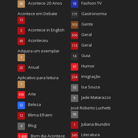
Acontece 20 Anos
Fashion TV
38
18
Acontece em Debate
Gastronomia
171
13
Gente
103
Acontece in English
3
Geral
656
Aconteceu
49
Geral
115
Adquira um exemplar
Guia
14
1
Humor
Anual
41
20
Imigração
Aplicativo para leitura
234
1
Isa Souza
10
Arte
459
Jade Matarazzo
9
Beleza
52
José Roberto Luchetti
Blima Efraim
59
12
Juliana Biundini
Blog
1
4
Literatura
Bom dia Acontece
345
1.408