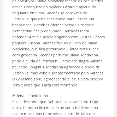
os apóstolos. Maria Madalena recebe os convidados
em seu banquete no palácio. Lázaro é aplaudido
enquanto discursa. Satanás se aproxima de
Petronius, que olha enciumado para Lázaro. Na
hospedaria, Barrabás oferece bebida a todos e
Nemestrino fica preocupado. Barrabás tenta
defender Adela e acaba brigando com Gestas. Lázaro
paquera Susana. Satanás fala ao ouvido de Maria
Madalena, que fica perturbada. Pilatos trata Diana
com grosseria. Satanás perturba Diana. Madalena
pede a ajuda de Petronius. Herodíade flagra Salomé
beijando Longinus. Madalena agradece o apoio de
Petronius, mas volta a ser atormentada pelo Satanás.
O Gerasano sorri, agradecendo a Jesus. Sara procura
Jairo e avisa que Talita está morrendo.
6ª feira – Capítulo 64
Caius descobre que Deborah se casará com Tiago
Justo. Deborah fica mexida ao ver o bebê de uma
jovem moça. Ami teme ser encontrado. Malco se