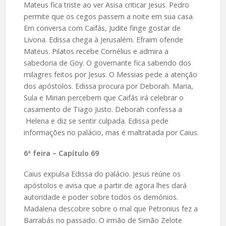
Mateus fica triste ao ver Asisa criticar Jesus. Pedro
permite que os cegos passem a noite em sua casa.
Em conversa com Caifás, Judite finge gostar de
Livona. Edissa chega à Jerusalém. Efraim ofende
Mateus. Pilatos recebe Cornélius e admira a
sabedoria de Goy. O governante fica sabendo dos
milagres feitos por Jesus. O Messias pede a atenção
dos apóstolos. Edissa procura por Deborah. Maria,
Sula e Mirian percebem que Caifás irá celebrar o
casamento de Tiago Justo. Deborah confessa a
Helena e diz se sentir culpada. Edissa pede
informações no palácio, mas é maltratada por Caius.
6ª feira – Capítulo 69
Caius expulsa Edissa do palácio. Jesus reúne os
apóstolos e avisa que a partir de agora lhes dará
autoridade e poder sobre todos os demónios.
Madalena descobre sobre o mal que Petronius fez a
Barrabás no passado. O irmão de Simão Zelote