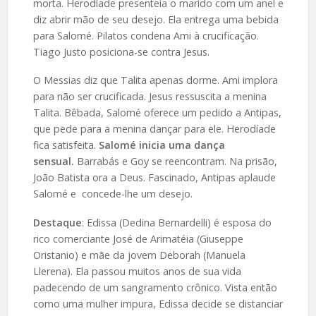
morta. Herodíade presenteia o marido com um anel e
diz abrir mão de seu desejo. Ela entrega uma bebida
para Salomé. Pilatos condena Ami à crucificação.
Tiago Justo posiciona-se contra Jesus.
O Messias diz que Talita apenas dorme. Ami implora
para não ser crucificada. Jesus ressuscita a menina
Talita. Bêbada, Salomé oferece um pedido a Antipas,
que pede para a menina dançar para ele. Herodíade
fica satisfeita.
Salomé inicia uma dança
sensual.
Barrabás e Goy se reencontram. Na prisão,
João Batista ora a Deus. Fascinado, Antipas aplaude
Salomé e concede-lhe um desejo.
Destaque
: Edissa (Dedina Bernardelli) é esposa do
rico comerciante José de Arimatéia (Giuseppe
Oristanio) e mãe da jovem Deborah (Manuela
Llerena). Ela passou muitos anos de sua vida
padecendo de um sangramento crônico. Vista então
como uma mulher impura, Edissa decide se distanciar