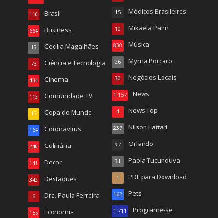
Médicos Brasileiros
Brasil
15
110
Mikaela Paim
Business
10
664
Música
Cecilia Magalhães
830
17
Myrna Porcaro
Ciência e Tecnologia
26
73
Negócios Locais
Cinema
30
434
News
Comunidade TV
1.157
113
News Top
Copa do Mundo
4
17
Nilson Lattari
Coronavirus
237
164
Orlando
Culinária
97
240
Paola Tucunduva
Decor
31
141
PDF para Download
Destaques
1
342
Pets
Dra. Paula Ferreira
162
6
Programe-se
Economia
1.711
156