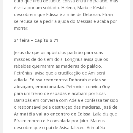
ouro que tirou de Judite. Edissa entra no palácio, mas
é vista por um soldado. Helena, Maria e Kesiah
descobrem que Edissa é a mãe de Deborah. Efraim
se recusa-se a pedir a ajuda do Messias e acaba por
morrer.
3ª feira – Capítulo 71
Jesus diz que os apóstolos partirão para suas
missões de dois em dois. Longinus avisa que os
rebeldes queimaram as madeiras do palácio.
Petrônius avisa que a crucificação de Ami será
adiada.
Edissa reencontra Deborah e elas se
abraçam, emocionadas.
Petronius convida Goy
para um treino de espadas e acabam por lutar.
Barrabás em conversa com Adela e confessa ter sido
o responsável pela destruição das madeiras.
José de
Arimatéia vai ao encontro de Edissa
. Laila diz que
Efraim morreu e é consolada por Jairo. Mateus
descobre que o pai de Asisa faleceu. Arimatéia