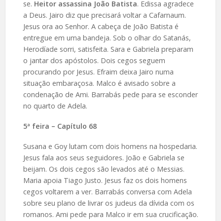
se.
Heitor assassina João Batista
. Edissa agradece
a Deus. Jairo diz que precisará voltar a Cafarnaum.
Jesus ora ao Senhor. A cabeça de João Batista é
entregue em uma bandeja. Sob o olhar do Satanás,
Herodíade sorri, satisfeita. Sara e Gabriela preparam
o jantar dos apóstolos. Dois cegos seguem
procurando por Jesus. Efraim deixa Jairo numa
situação embaraçosa. Malco é avisado sobre a
condenação de Ami. Barrabás pede para se esconder
no quarto de Adela.
5ª feira – Capítulo 68
Susana e Goy lutam com dois homens na hospedaria.
Jesus fala aos seus seguidores. João e Gabriela se
beijam. Os dois cegos são levados até o Messias.
Maria apoia Tiago Justo. Jesus faz os dois homens
cegos voltarem a ver. Barrabás conversa com Adela
sobre seu plano de livrar os judeus da dívida com os
romanos. Ami pede para Malco ir em sua crucificação.