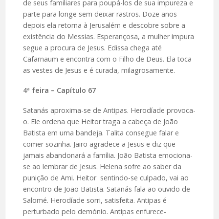
de seus familiares para poupá-los de sua impureza e
parte para longe sem deixar rastros. Doze anos
depois ela retorna à Jerusalém e descobre sobre a
existência do Messias. Esperançosa, a mulher impura
segue a procura de Jesus. Edissa chega até
Cafarnaum e encontra com o Filho de Deus. Ela toca
as vestes de Jesus e é curada, milagrosamente.
4ª feira – Capítulo 67
Satanás aproxima-se de Antipas. Herodíade provoca-
o. Ele ordena que Heitor traga a cabeça de João
Batista em uma bandeja. Talita consegue falar e
comer sozinha. Jairo agradece a Jesus e diz que
jamais abandonará a família. João Batista emociona-
se ao lembrar de Jesus. Helena sofre ao saber da
punição de Ami. Heitor sentindo-se culpado, vai ao
encontro de João Batista. Satanás fala ao ouvido de
Salomé. Herodíade sorri, satisfeita. Antipas é
perturbado pelo demónio. Antipas enfurece-