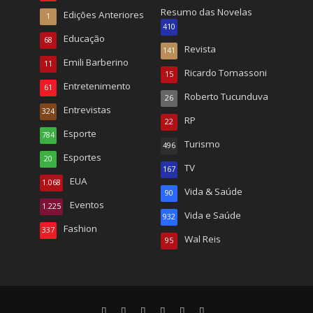
Resumo das Novelas
Edições Anteriores
1
410
Educação
68
Revista
141
Emili Barberino
11
Ricardo Tomassoni
15
Entretenimento
61
Roberto Tucunduva
26
Entrevistas
324
RP
22
Esporte
784
Turismo
496
Esportes
20
TV
167
EUA
1.068
Vida & Saúde
90
Eventos
1.225
Vida e Saúde
932
Fashion
337
Wal Reis
95