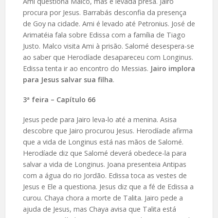
Ami questiona Malco, mas é levada presa. Jairo
procura por Jesus. Barrabás desconfia da presença
de Goy na cidade. Ami é levado até Petronius. José de
Arimatéia fala sobre Edissa com a família de Tiago
Justo. Malco visita Ami à prisão. Salomé desespera-se
ao saber que Herodíade desapareceu com Longinus.
Edissa tenta ir ao encontro do Messias.
Jairo implora
para Jesus salvar sua filha
.
3ª feira – Capítulo 66
Jesus pede para Jairo leva-lo até a menina. Asisa
descobre que Jairo procurou Jesus. Herodíade afirma
que a vida de Longinus está nas mãos de Salomé.
Herodíade diz que Salomé deverá obedece-la para
salvar a vida de Longinus. Joana presenteia Antipas
com a água do rio Jordão. Edissa toca as vestes de
Jesus e Ele a questiona. Jesus diz que a fé de Edissa a
curou. Chaya chora a morte de Talita. Jairo pede a
ajuda de Jesus, mas Chaya avisa que Talita está